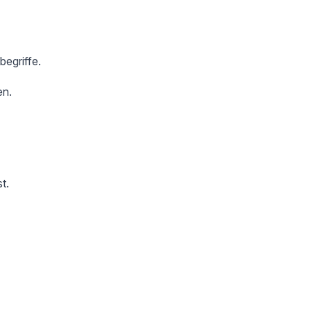
begriffe.
en.
t.