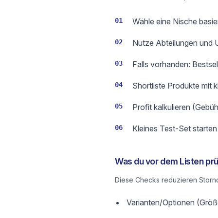
01
Wähle eine Nische basie
02
Nutze Abteilungen und Un
03
Falls vorhanden: Bestse
04
Shortliste Produkte mit 
05
Profit kalkulieren (Gebüh
06
Kleines Test-Set starte
Was du vor dem Listen prü
Diese Checks reduzieren Storno
Varianten/Optionen (Größe