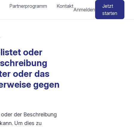
Partnerprogramm
Kontakt
Jetzt
Anmelden
starten
cherweise gegen die eBay-Richtlinie.
istet oder
eschreibung
er oder das
herweise gegen
el oder der Beschreibung
 kann. Um dies zu