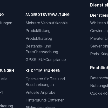
Dienstle
NG
ANGEBOTSVERWALTUNG
Dienstlei
llungen
Mehrere Verkaufskanäle
Wir listen 
Produktlistung
Gewinner
Produktkatalog
Privater L
Bestands- und
Server oh
Preisüberwachung
Preis-Krie
GPSR: EU-Compliance
Rechtlic
RUNGEN
KI-OPTIMIERUNGEN
Datensch
uelle
Optimierer für Titel und
Beschreibungen
Nutzungs
PI
Virtuelle Anprobe
Cookie-Ric
Hintergrund-Entferner
iterung
Bildhochskalierer