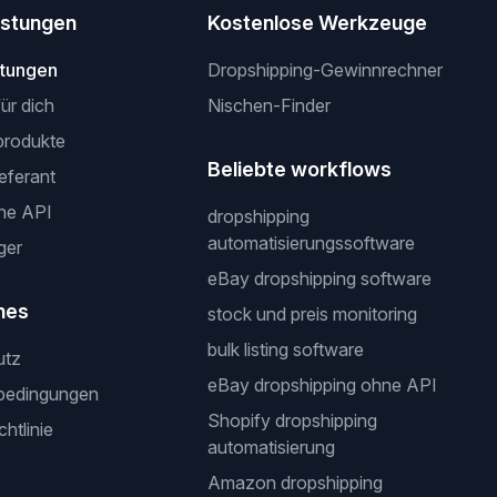
istungen
Kostenlose Werkzeuge
stungen
Dropshipping-Gewinnrechner
für dich
Nischen-Finder
produkte
Beliebte workflows
ieferant
ne API
dropshipping
automatisierungssoftware
ger
eBay dropshipping software
hes
stock und preis monitoring
bulk listing software
utz
eBay dropshipping ohne API
bedingungen
Shopify dropshipping
htlinie
automatisierung
Amazon dropshipping