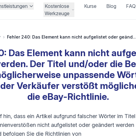
nstleistungen
Kostenlose
Kurse
Blog
FAQ
Werkzeuge
y
›
Fehler 240: Das Element kann nicht aufgelistet oder geändert werden. Der Titel und/oder die Beschreibung enthalten möglicherweise unpassende Wörter oder das Angebot oder der Verkäufer verstößt mögli
0: Das Element kann nicht aufgel
erden. Der Titel und/oder die B
möglicherweise unpassende Wört
der Verkäufer verstößt möglic
die eBay-Richtlinie.
f hin, dass ein Artikel aufgrund falscher Wörter im Tit
inienverstößen nicht aufgelistet oder geändert werden
 befolgen Sie die Richtlinien von