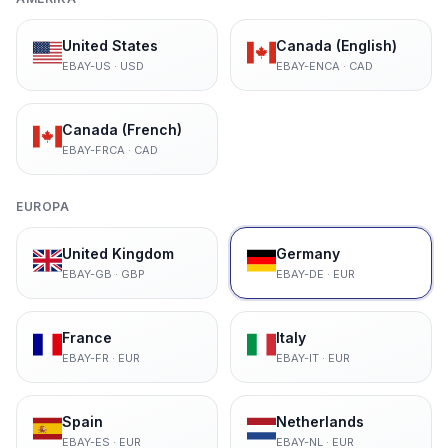
United States
Canada (English)
EBAY-US
·
USD
EBAY-ENCA
·
CAD
Canada (French)
EBAY-FRCA
·
CAD
EUROPA
United Kingdom
Germany
EBAY-GB
·
GBP
EBAY-DE
·
EUR
France
Italy
EBAY-FR
·
EUR
EBAY-IT
·
EUR
Spain
Netherlands
EBAY-ES
·
EUR
EBAY-NL
·
EUR