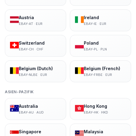
Austria
Ireland
EBAY-AT
·
EUR
EBAY-IE
·
EUR
Switzerland
Poland
EBAY-CH
·
CHF
EBAY-PL
·
PLN
Belgium (Dutch)
Belgium (French)
EBAY-NLBE
·
EUR
EBAY-FRBE
·
EUR
ASIEN-PAZIFIK
Australia
Hong Kong
EBAY-AU
·
AUD
EBAY-HK
·
HKD
Singapore
Malaysia