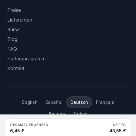
Preise
Lieferanten
Kurse
Blog
FAQ
Partnerprogramm
Kontakt
English
Español
Deutsch
Français
Italiano
Türkçe
GESAMTGEBUEHREN
NETTO
©
2026
Hustle Got Real.
Alle Rechte vorbehalten.
6,45 €
43,55 €