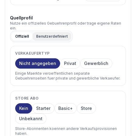
Quellprofil
Nutze ein offizielles Gebuehrenprofil oder trage eigene Raten
ein.
Offiziell
Benutzerdefiniert
VERKAEUFERTYP
Nicht angegeben
Privat
Gewerblich
Einige Maerkte veroeffentlichen separate
Gebuehrenseiten fuer private und gewerbliche Verkaeufer.
STORE ABO
Kein
Starter
Basic+
Store
Unbekannt
Store-Abonnenten koennen andere Verkaufsprovisionen
haben.