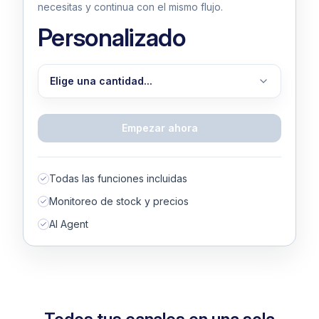
necesitas y continua con el mismo flujo.
Personalizado
Elige una cantidad...
Elige una cantidad...
Empezar ahora
1,000
1,500
Todas las funciones incluidas
2,000
Monitoreo de stock y precios
AI Agent
3,000
4,000
5,000
10,000