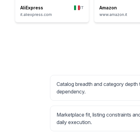
AliExpress
Amazon
IT
it.aliexpress.com
www.amazon.it
Catalog breadth and category depth
dependency.
Marketplace fit, listing constraints an
daily execution.