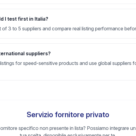
 test first in Italia?
t of 3 to 5 suppliers and compare real listing performance befor
ternational suppliers?
stings for speed-sensitive products and use global suppliers fo
Servizio fornitore privato
ornitore specifico non presente in lista? Possiamo integrare un
tua scelta, disponibile esclusivamente per te.