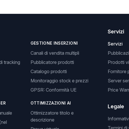
Servizi
GESTIONE INSERZIONI
Servizi
Canali di vendita multipli
Pubblicazi
i tracking
Pubblicatore prodotti
Prodotti v
Catalogo prodotti
Fornitore 
Monitoraggio stock e prezzi
Server se
GPSR: Conformità UE
Price Warr
SER
OTTIMIZZAZIONI AI
Legale
anuale
Ottimizzatore titolo e
Informativ
descrizione
(nel
Termini di