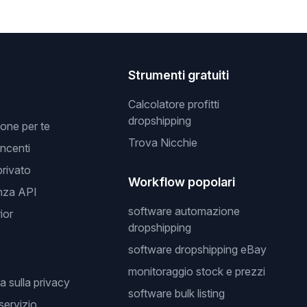
Strumenti gratuiti
Calcolatore profitti
dropshipping
one per te
Trova Nicchie
incenti
privato
Workflow popolari
nza API
software automazione
ior
dropshipping
software dropshipping eBay
monitoraggio stock e prezzi
a sulla privacy
software bulk listing
 servizio