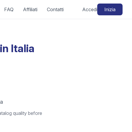
FAQ
Affiliati
Contatti
Accedi
Inizia
n Italia
ia
atalog quality before