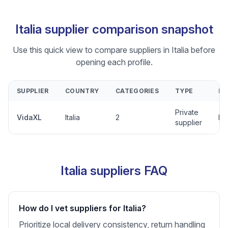
Italia supplier comparison snapshot
Use this quick view to compare suppliers in Italia before
opening each profile.
SUPPLIER
COUNTRY
CATEGORIES
TYPE
R
Private
VidaXL
Italia
2
No
supplier
Italia suppliers FAQ
How do I vet suppliers for Italia?
Prioritize local delivery consistency, return handling