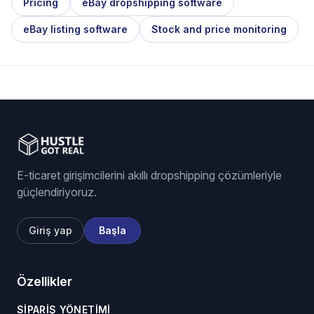
Pricing
eBay dropshipping software
eBay listing software
Stock and price monitoring
E-ticaret girişimcilerini akıllı dropshipping çözümleriyle
güçlendiriyoruz.
Giriş yap
Başla
Özellikler
SIPARIŞ YÖNETIMI