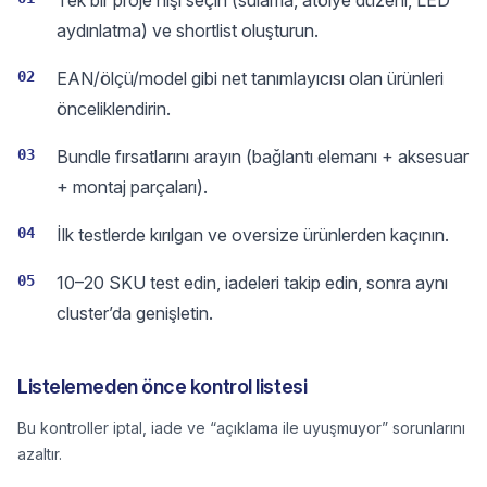
Tek bir proje nişi seçin (sulama, atölye düzeni, LED
aydınlatma) ve shortlist oluşturun.
02
EAN/ölçü/model gibi net tanımlayıcısı olan ürünleri
önceliklendirin.
03
Bundle fırsatlarını arayın (bağlantı elemanı + aksesuar
+ montaj parçaları).
04
İlk testlerde kırılgan ve oversize ürünlerden kaçının.
05
10–20 SKU test edin, iadeleri takip edin, sonra aynı
cluster’da genişletin.
Listelemeden önce kontrol listesi
Bu kontroller iptal, iade ve “açıklama ile uyuşmuyor” sorunlarını
azaltır.