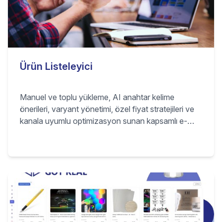
Ürün Listeleyici
Manuel ve toplu yükleme, AI anahtar kelime
önerileri, varyant yönetimi, özel fiyat stratejileri ve
kanala uyumlu optimizasyon sunan kapsamlı e-
ticaret listeleme çözümü. Kazananlar
kataloğumuzdan ürün listeleyin, toplu içe aktarın,
pazaryeri SEO'su uygulayın, varyantları yönetin ve
tedarikçi bazında kâr kuralları belirleyin.