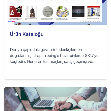
Ürün Kataloğu
Dünya çapındaki güvenilir tedarikçilerden
doğrulanmış, dropshipping’e hazır binlerce SKU’yu
keşfedin. Her ürün kâr marjları, satış geçmişi ve
talep sinyalleriyle gelir; böylece mağazanıza,
kategorinize ve ROI hedeflerinize uygun
kazananları seçersiniz.