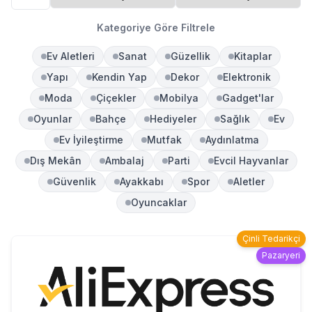
Kategoriye Göre Filtrele
Ev Aletleri
Sanat
Güzellik
Kitaplar
Yapı
Kendin Yap
Dekor
Elektronik
Moda
Çiçekler
Mobilya
Gadget'lar
Oyunlar
Bahçe
Hediyeler
Sağlık
Ev
Ev İyileştirme
Mutfak
Aydınlatma
Dış Mekân
Ambalaj
Parti
Evcil Hayvanlar
Güvenlik
Ayakkabı
Spor
Aletler
Oyuncaklar
Çinli Tedarikçi
Pazaryeri