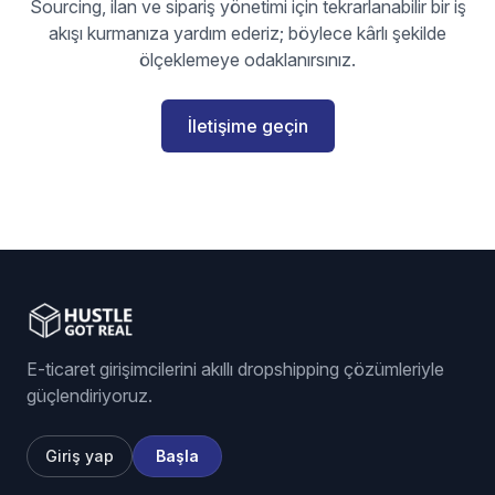
Sourcing, ilan ve sipariş yönetimi için tekrarlanabilir bir iş
akışı kurmanıza yardım ederiz; böylece kârlı şekilde
ölçeklemeye odaklanırsınız.
İletişime geçin
E-ticaret girişimcilerini akıllı dropshipping çözümleriyle
güçlendiriyoruz.
Giriş yap
Başla