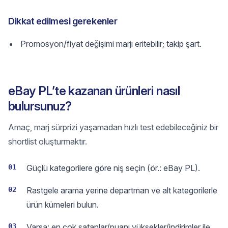
Dikkat edilmesi gerekenler
Promosyon/fiyat değişimi marjı eritebilir; takip şart.
eBay PL’te kazanan ürünleri nasıl
bulursunuz?
Amaç, marj sürprizi yaşamadan hızlı test edebileceğiniz bir
shortlist oluşturmaktır.
01
Güçlü kategorilere göre niş seçin (ör.: eBay PL).
02
Rastgele arama yerine departman ve alt kategorilerle
ürün kümeleri bulun.
03
Varsa: en çok satanlar/puanı yüksekler/indirimler ile