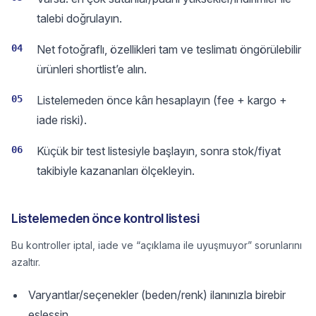
talebi doğrulayın.
04
Net fotoğraflı, özellikleri tam ve teslimatı öngörülebilir
ürünleri shortlist’e alın.
05
Listelemeden önce kârı hesaplayın (fee + kargo +
iade riski).
06
Küçük bir test listesiyle başlayın, sonra stok/fiyat
takibiyle kazananları ölçekleyin.
Listelemeden önce kontrol listesi
Bu kontroller iptal, iade ve “açıklama ile uyuşmuyor” sorunlarını
azaltır.
Varyantlar/seçenekler (beden/renk) ilanınızla birebir
eşleşsin.