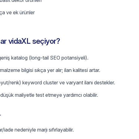
 basit dekor ürünleri
a ve ek ürünler
ar vidaXL seçiyor?
eniş katalog (long-tail SEO potansiyeli).
lzeme bilgisi sıkça yer alır; ilan kalitesi artar.
ut/renk) keyword cluster ve varyant ilanı destekler.
düşük maliyetle test etmeye yardımcı olabilir.
r
iade nedeniyle marjı sıfırlayabilir.