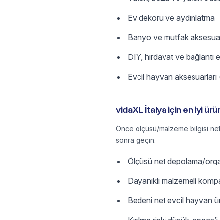
Ev dekoru ve aydınlatma
Banyo ve mutfak aksesuar
DIY, hırdavat ve bağlantı 
Evcil hayvan aksesuarları 
vidaXL İtalya için en iyi ürün
Önce ölçüsü/malzeme bilgisi net 
sonra geçin.
Ölçüsü net depolama/organ
Dayanıklı malzemeli kompa
Bedeni net evcil hayvan ür