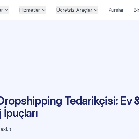
er
Hizmetler
Ücretsiz Araçlar
Kurslar
Bl
 Dropshipping Tedarikçisi: Ev
j İpuçları
xl.it