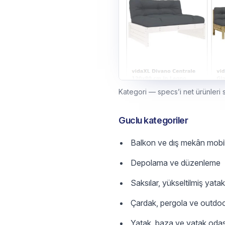
Kategori — specs’i net ürünleri s
Guclu kategoriler
Balkon ve dış mekân mobil
Depolama ve düzenleme
Saksılar, yükseltilmiş yat
Çardak, pergola ve outdoo
Yatak, baza ve yatak odası