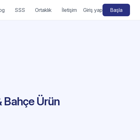
og
SSS
Ortaklık
İletişim
Giriş yap
Başla
 & Bahçe Ürün