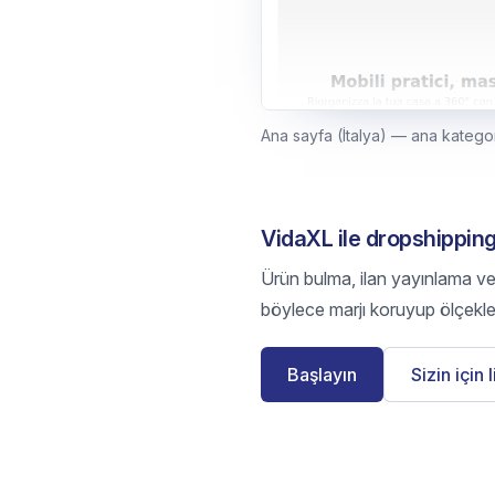
Ana sayfa (İtalya) — ana kategor
VidaXL ile dropshipping
Ürün bulma, ilan yayınlama ve s
böylece marjı koruyup ölçekle
Başlayın
Sizin için 