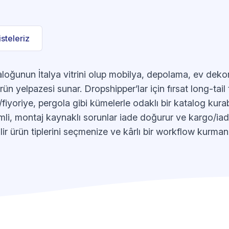
listeleriz
aloğunun İtalya vitrini olup mobilya, depolama, ev dek
rün yelpazesi sunar. Dropshipper’lar için fırsat long-tail
yoriye, pergola gibi kümelerle odaklı bir katalog kurabi
cimli, montaj kaynaklı sorunlar iade doğurur ve kargo/iade 
lir ürün tiplerini seçmenize ve kârlı bir workflow kurman