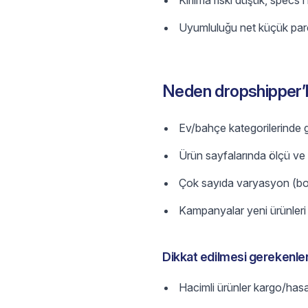
Kırılma riski düşük, specs’i
Uyumluluğu net küçük parç
Neden dropshipper’l
Ev/bahçe kategorilerinde g
Ürün sayfalarında ölçü ve ma
Çok sayıda varyasyon (boy
Kampanyalar yeni ürünleri 
Dikkat edilmesi gerekenle
Hacimli ürünler kargo/hasar/