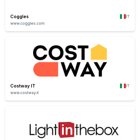
Coggles
IT
www.coggles.com
Costway IT
IT
www.costway.it