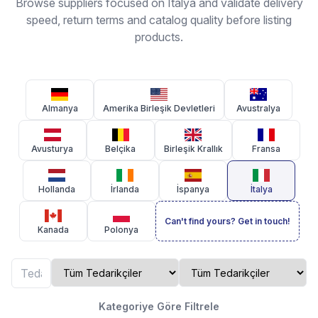
Browse suppliers focused on İtalya and validate delivery
speed, return terms and catalog quality before listing
products.
Almanya
Amerika Birleşik Devletleri
Avustralya
Avusturya
Belçika
Birleşik Krallık
Fransa
Hollanda
İrlanda
İspanya
İtalya
Can't find yours? Get in touch!
Kanada
Polonya
Kategoriye Göre Filtrele