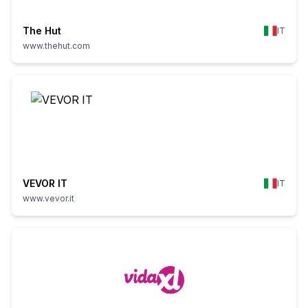
The Hut
IT
www.thehut.com
VEVOR IT
IT
www.vevor.it