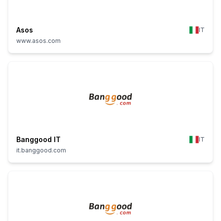
Asos
IT
www.asos.com
Banggood IT
IT
it.banggood.com