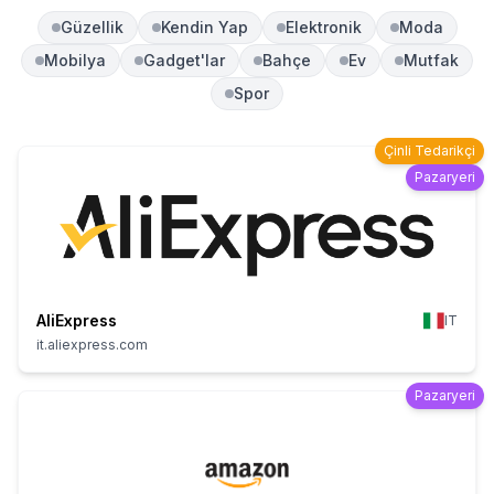
Güzellik
Kendin Yap
Elektronik
Moda
Mobilya
Gadget'lar
Bahçe
Ev
Mutfak
Spor
Çinli Tedarikçi
Pazaryeri
AliExpress
IT
it.aliexpress.com
Pazaryeri