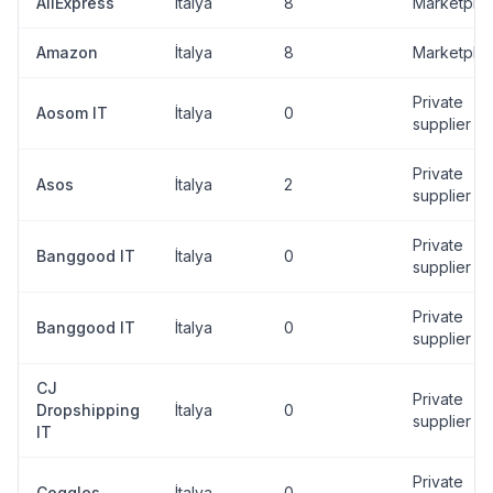
AliExpress
İtalya
8
Marketpla
Amazon
İtalya
8
Marketpla
Private
Aosom IT
İtalya
0
supplier
Private
Asos
İtalya
2
supplier
Private
Banggood IT
İtalya
0
supplier
Private
Banggood IT
İtalya
0
supplier
CJ
Private
Dropshipping
İtalya
0
supplier
IT
Private
Coggles
İtalya
0