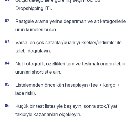
Güçlü kategorilere göre niş seçin (ör.: CJ
Dropshipping IT).
02
Rastgele arama yerine departman ve alt kategorilerle
ürün kümeleri bulun.
03
Varsa: en çok satanlar/puanı yüksekler/indirimler ile
talebi doğrulayın.
04
Net fotoğraflı, özellikleri tam ve teslimatı öngörülebilir
ürünleri shortlist’e alın.
05
Listelemeden önce kârı hesaplayın (fee + kargo +
iade riski).
06
Küçük bir test listesiyle başlayın, sonra stok/fiyat
takibiyle kazananları ölçekleyin.