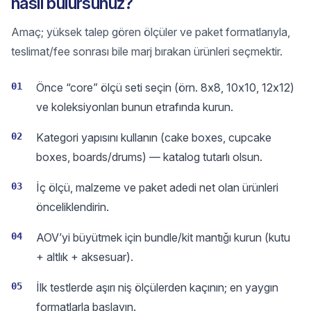
nasıl bulursunuz?
Amaç; yüksek talep gören ölçüler ve paket formatlarıyla,
teslimat/fee sonrası bile marj bırakan ürünleri seçmektir.
01
Önce “core” ölçü seti seçin (örn. 8x8, 10x10, 12x12)
ve koleksiyonları bunun etrafında kurun.
02
Kategori yapısını kullanın (cake boxes, cupcake
boxes, boards/drums) — katalog tutarlı olsun.
03
İç ölçü, malzeme ve paket adedi net olan ürünleri
önceliklendirin.
04
AOV’yi büyütmek için bundle/kit mantığı kurun (kutu
+ altlık + aksesuar).
05
İlk testlerde aşırı niş ölçülerden kaçının; en yaygın
formatlarla başlayın.