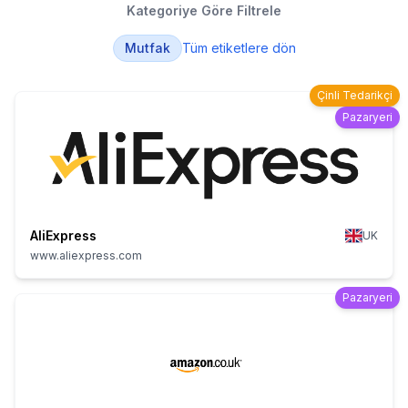
Kategoriye Göre Filtrele
Mutfak
Tüm etiketlere dön
Çinli Tedarikçi
Pazaryeri
AliExpress
UK
www.aliexpress.com
Pazaryeri