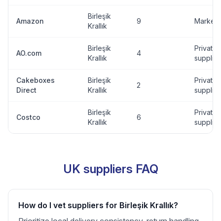
Birleşik
Amazon
9
Marketp
Krallık
Birleşik
Private
AO.com
4
Krallık
supplier
Cakeboxes
Birleşik
Private
2
Direct
Krallık
supplier
Birleşik
Private
Costco
6
Krallık
supplier
UK suppliers FAQ
How do I vet suppliers for Birleşik Krallık?