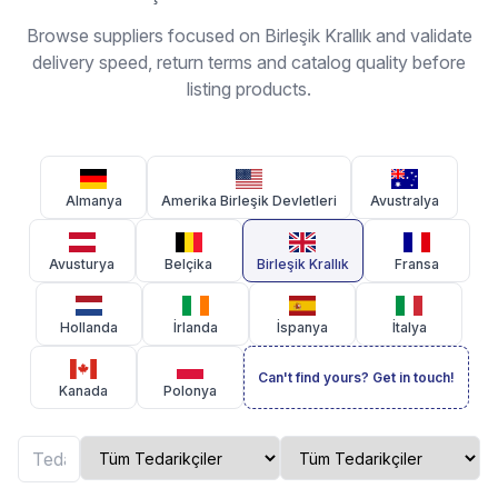
Browse suppliers focused on Birleşik Krallık and validate
delivery speed, return terms and catalog quality before
listing products.
Almanya
Amerika Birleşik Devletleri
Avustralya
Avusturya
Belçika
Birleşik Krallık
Fransa
Hollanda
İrlanda
İspanya
İtalya
Can't find yours? Get in touch!
Kanada
Polonya