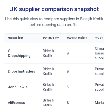
UK supplier comparison snapshot
Use this quick view to compare suppliers in Birleşik Krallık
before opening each profile.
SUPPLIER
COUNTRY
CATEGORIES
TYPE
China-
CJ
Birleşik
8
based
Dropshipping
Krallık
supplier
Birleşik
Private
Dropshiptraders
8
Krallık
supplier
Birleşik
Private
John Lewis
5
Krallık
supplier
Birleşik
AliExpress
8
Marketp
Krallık