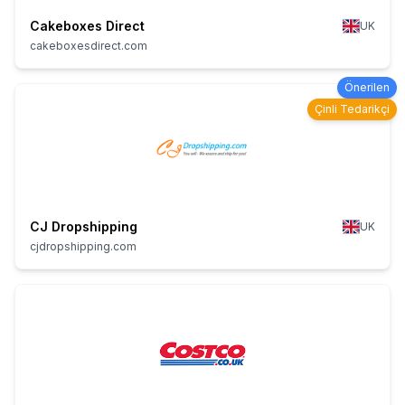
Cakeboxes Direct
UK
cakeboxesdirect.com
Önerilen
Çinli Tedarikçi
CJ Dropshipping
UK
cjdropshipping.com