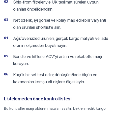
02
Ship-from filtreleriyle UK teslimat süreleri uygun
olanları önceliklendirin.
03
Net özellik, iyi görsel ve kolay map edilebilir varyantı
olan ürünleri shortlist’e alın.
04
Ağır/oversized ürünleri, gerçek kargo maliyeti ve iade
oranını ölçmeden büyütmeyin.
05
Bundle ve kit’lerle AOV’yi artırın ve rekabette marjı
koruyun.
06
Küçük bir set test edin; dönüşüm/iade ölçün ve
kazananları komşu alt nişlere ölçekleyin.
Listelemeden önce kontrol listesi
Bu kontroller marjı öldüren hataları azaltır: beklenmedik kargo