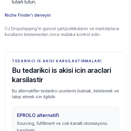
tutarlı tutun.
Niche Finder’ı deneyin
CJ Dropshipping’in güncel şart/politikalarını ve marketplace
kurallarını listelemeden önce mutlaka kontrol edin.
TEDARIKCI IS AKISI KARSILASTIRMALARI
Bu tedarikci is akisi icin araclari
karsilastir
Bu alternatifler tedarikci urunlerini bulmak, listelemek ve
takip etmek icin ilgilidir.
EPROLO alternatifi
Sourcing, fulfillment ve cok kanalli otomasyonu
karsilastir.