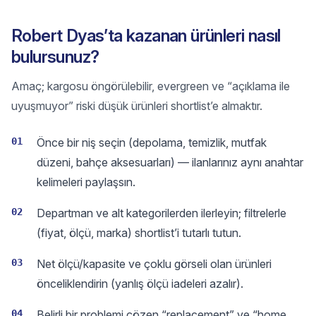
Robert Dyas’ta kazanan ürünleri nasıl
bulursunuz?
Amaç; kargosu öngörülebilir, evergreen ve “açıklama ile
uyuşmuyor” riski düşük ürünleri shortlist’e almaktır.
01
Önce bir niş seçin (depolama, temizlik, mutfak
düzeni, bahçe aksesuarları) — ilanlarınız aynı anahtar
kelimeleri paylaşsın.
02
Departman ve alt kategorilerden ilerleyin; filtrelerle
(fiyat, ölçü, marka) shortlist’i tutarlı tutun.
03
Net ölçü/kapasite ve çoklu görseli olan ürünleri
önceliklendirin (yanlış ölçü iadeleri azalır).
04
Belirli bir problemi çözen “replacement” ve “home