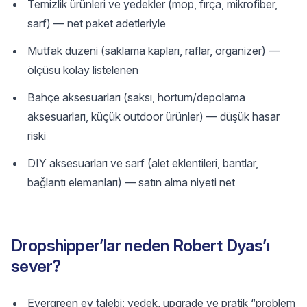
Temizlik ürünleri ve yedekler (mop, fırça, mikrofiber,
sarf) — net paket adetleriyle
Mutfak düzeni (saklama kapları, raflar, organizer) —
ölçüsü kolay listelenen
Bahçe aksesuarları (saksı, hortum/depolama
aksesuarları, küçük outdoor ürünler) — düşük hasar
riski
DIY aksesuarları ve sarf (alet eklentileri, bantlar,
bağlantı elemanları) — satın alma niyeti net
Dropshipper’lar neden Robert Dyas’ı
sever?
Evergreen ev talebi: yedek, upgrade ve pratik “problem