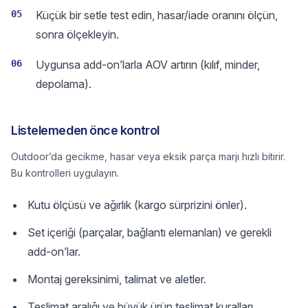
05
Küçük bir setle test edin, hasar/iade oranını ölçün,
sonra ölçekleyin.
06
Uygunsa add-on’larla AOV artırın (kılıf, minder,
depolama).
Listelemeden önce kontrol
Outdoor’da gecikme, hasar veya eksik parça marjı hızlı bitirir.
Bu kontrolleri uygulayın.
Kutu ölçüsü ve ağırlık (kargo sürprizini önler).
Set içeriği (parçalar, bağlantı elemanları) ve gerekli
add-on’lar.
Montaj gereksinimi, talimat ve aletler.
Teslimat aralığı ve büyük ürün teslimat kuralları.