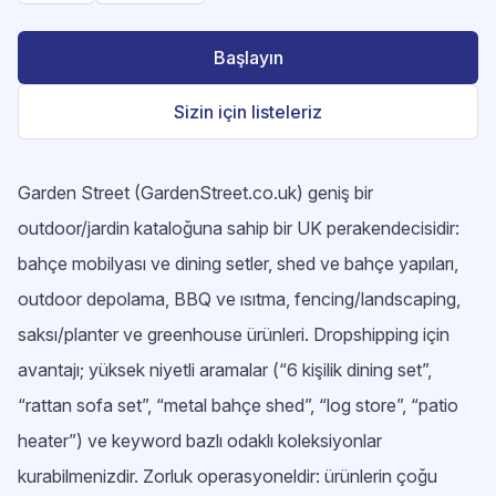
Başlayın
Sizin için listeleriz
Garden Street (GardenStreet.co.uk) geniş bir
outdoor/jardin kataloğuna sahip bir UK perakendecisidir:
bahçe mobilyası ve dining setler, shed ve bahçe yapıları,
outdoor depolama, BBQ ve ısıtma, fencing/landscaping,
saksı/planter ve greenhouse ürünleri. Dropshipping için
avantajı; yüksek niyetli aramalar (“6 kişilik dining set”,
“rattan sofa set”, “metal bahçe shed”, “log store”, “patio
heater”) ve keyword bazlı odaklı koleksiyonlar
kurabilmenizdir. Zorluk operasyoneldir: ürünlerin çoğu