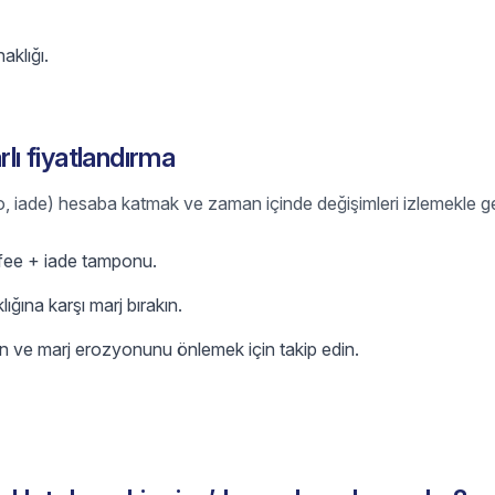
aklığı.
rlı fiyatlandırma
go, iade) hesaba katmak ve zaman içinde değişimleri izlemekle gel
 fee + iade tamponu.
ğına karşı marj bırakın.
n ve marj erozyonunu önlemek için takip edin.