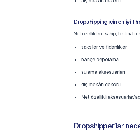
dış mekân dekoru
Dropshipping için en iyi Th
Net özelliklere sahip, teslimatı ö
saksılar ve fidanlıklar
bahçe depolama
sulama aksesuarları
dış mekân dekoru
Net özellikli aksesuarlar/
Dropshipper’lar ned