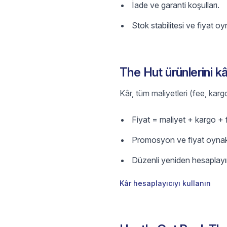
İade ve garanti koşulları.
Stok stabilitesi ve fiyat oyn
The Hut ürünlerini kâ
Kâr, tüm maliyetleri (fee, kar
Fiyat = maliyet + kargo +
Promosyon ve fiyat oynaklı
Düzenli yeniden hesaplayı
Kâr hesaplayıcıyı kullanın