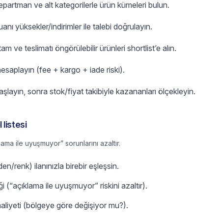
partman ve alt kategorilerle ürün kümeleri bulun.
nı yüksekler/indirimler ile talebi doğrulayın.
 tam ve teslimatı öngörülebilir ürünleri shortlist’e alın.
esaplayın (fee + kargo + iade riski).
başlayın, sonra stok/fiyat takibiyle kazananları ölçekleyin.
listesi
lama ile uyuşmuyor” sorunlarını azaltır.
n/renk) ilanınızla birebir eşleşsin.
iği (“açıklama ile uyuşmuyor” riskini azaltır).
aliyeti (bölgeye göre değişiyor mu?).