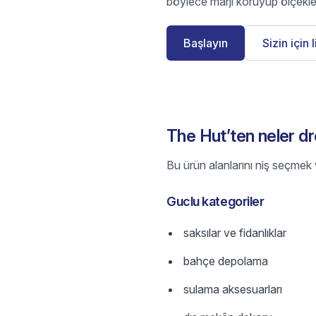
böylece marjı koruyup ölçekle
Başlayın
Sizin için 
The Hut’ten neler dr
Bu ürün alanlarını niş seçmek v
Guclu kategoriler
saksılar ve fidanlıklar
bahçe depolama
sulama aksesuarları