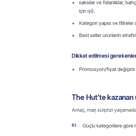
saksılar ve fidanlıklar, ba
için iyi).
Kategori yapısı ve filtreler
Best seller ürünlerin etrafı
Dikkat edilmesi gerekenle
Promosyon/fiyat değişimi mar
The Hut’te kazanan ü
Amaç, marj sürprizi yaşamadan h
01
Güçlü kategorilere göre n