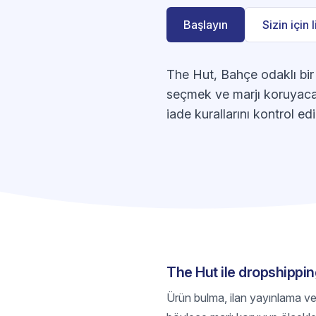
Başlayın
Sizin için 
The Hut, Bahçe odaklı bir 
seçmek ve marjı koruyacak 
iade kurallarını kontrol edi
The Hut ile dropshippin
Ürün bulma, ilan yayınlama ve s