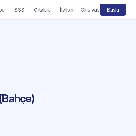
og
SSS
Ortaklık
İletişim
Giriş yap
Başla
 (Bahçe)