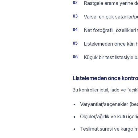
02
Rastgele arama yerine de
03
Varsa: en çok satanlar/pua
04
Net fotoğraflı, özellikleri
05
Listelemeden önce kârı h
06
Küçük bir test listesiyle 
Listelemeden önce kontrol 
Bu kontroller iptal, iade ve “açık
Varyantlar/seçenekler (bede
Ölçüler/ağırlık ve kutu içer
Teslimat süresi ve kargo m