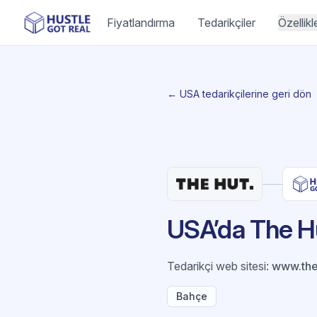
Fiyatlandırma
Tedarikçiler
Özellikl
← USA tedarikçilerine geri dön
USA’da The Hu
Tedarikçi web sitesi
:
www.the
Bahçe