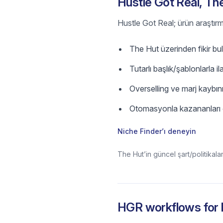
Hustle Got Real, The
Hustle Got Real; ürün araştırm
The Hut üzerinden fikir bulu
Tutarlı başlık/şablonlarla il
Overselling ve marj kaybını
Otomasyonla kazananları ö
Niche Finder’ı deneyin
The Hut’in güncel şart/politikala
HGR workflows for l