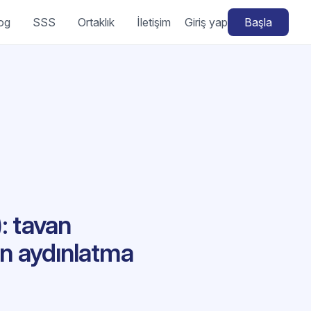
og
SSS
Ortaklık
İletişim
Giriş yap
Başla
: tavan
ân aydınlatma