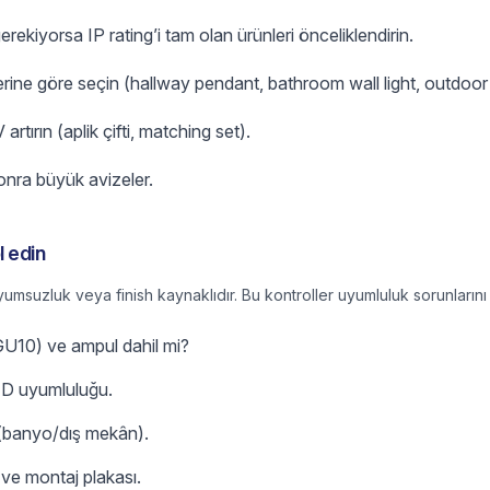
rekiyorsa IP rating’i tam olan ürünleri önceliklendirin.
ine göre seçin (hallway pendant, bathroom wall light, outdoor 
 artırın (aplik çifti, matching set).
onra büyük avizeler.
 edin
msuzluk veya finish kaynaklıdır. Bu kontroller uyumluluk sorunlarını a
GU10) ve ampul dahil mi?
ED uyumluluğu.
ı (banyo/dış mekân).
ı ve montaj plakası.