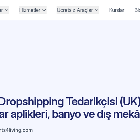
er
Hizmetler
Ücretsiz Araçlar
Kurslar
Bl
 Dropshipping Tedarikçisi (UK)
ar aplikleri, banyo ve dış mek
hts4living.com