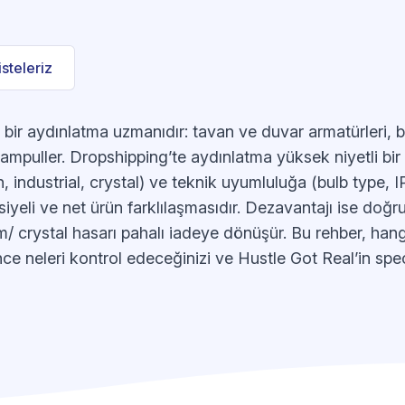
listeleriz
i bir aydınlatma uzmanıdır: tavan ve duvar armatürleri,
mpuller. Dropshipping’te aydınlatma yüksek niyetli bir ni
, industrial, crystal) ve teknik uyumluluğa (bulb type, IP
eli ve net ürün farklılaşmasıdır. Dezavantajı ise doğrulu
 crystal hasarı pahalı iadeye dönüşür. Bu rehber, hangi
nce neleri kontrol edeceğinizi ve Hustle Got Real’in spec