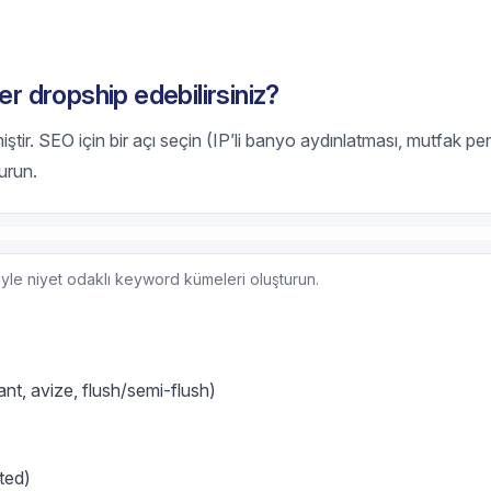
er dropship edebilirsiniz?
iştir. SEO için bir açı seçin (IP’li banyo aydınlatması, mutfak pe
kurun.
eriyle niyet odaklı keyword kümeleri oluşturun.
nt, avize, flush/semi-flush)
ted)