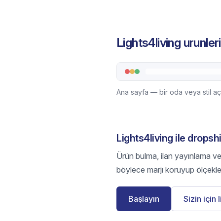
Lights4living urunler
Ana sayfa — bir oda veya stil açı
Lights4living ile dropsh
Ürün bulma, ilan yayınlama ve s
böylece marjı koruyup ölçekle
Başlayın
Sizin için 