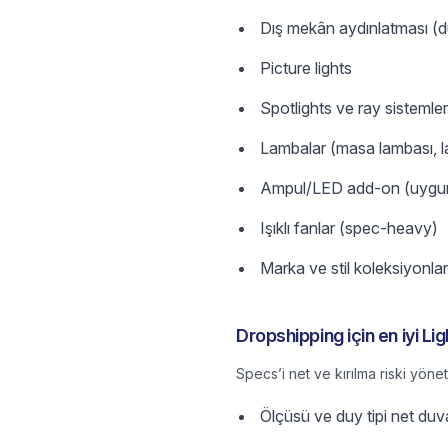
Dış mekân aydınlatması (du
Picture lights
Spotlights ve ray sistemler
Lambalar (masa lambası, 
Ampul/LED add-on (uygu
Işıklı fanlar (spec-heavy)
Marka ve stil koleksiyonlar
Dropshipping için en iyi Lig
Specs’i net ve kırılma riski yöne
Ölçüsü ve duy tipi net duvar