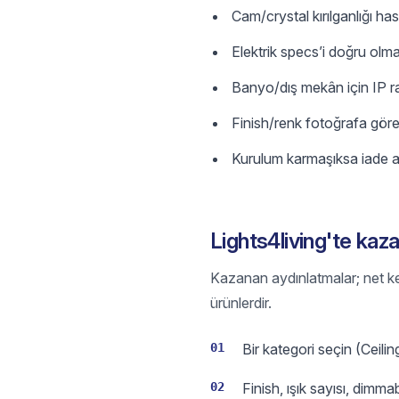
Cam/crystal kırılganlığı hasar
Elektrik specs’i doğru olma
Banyo/dış mekân için IP rat
Finish/renk fotoğrafa göre 
Kurulum karmaşıksa iade art
Lights4living'te kaz
Kazanan aydınlatmalar; net ke
ürünlerdir.
01
Bir kategori seçin (Ceili
02
Finish, ışık sayısı, dimmab