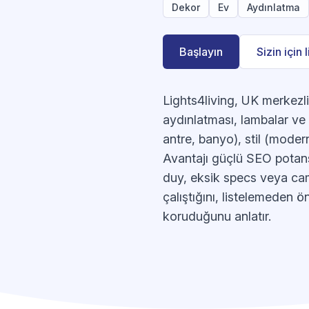
Dekor
Ev
Aydınlatma
Başlayın
Sizin için 
Lights4living, UK merkezl
aydınlatması, lambalar ve a
antre, banyo), stil (modern
Avantajı güçlü SEO potansiy
duy, eksik specs veya cam/
çalıştığını, listelemeden ö
koruduğunu anlatır.