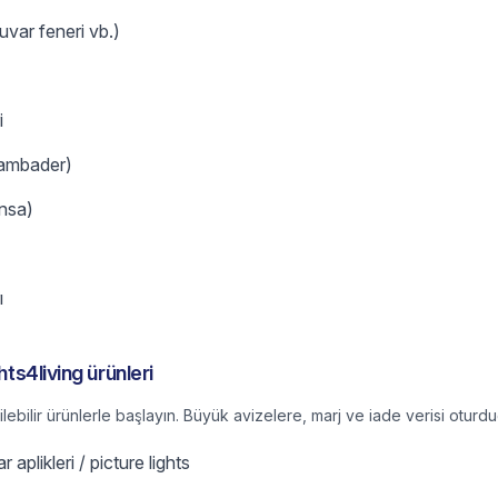
var feneri vb.)
i
lambader)
nsa)
ı
hts4living ürünleri
tilebilir ürünlerle başlayın. Büyük avizelere, marj ve iade verisi otur
 aplikleri / picture lights