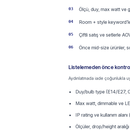
03
Ölçü, duy, max watt ve ge
04
Room + style keyword’ler
05
Çiftli satış ve setlerle AOV
06
Önce mid-size ürünler, s
Listelemeden önce kontrol
Aydınlatmada iade çoğunlukla uyu
Duy/bulb type (E14/E27, 
Max watt, dimmable ve L
IP rating ve kullanım alan
Ölçüler, drop/height aralığ