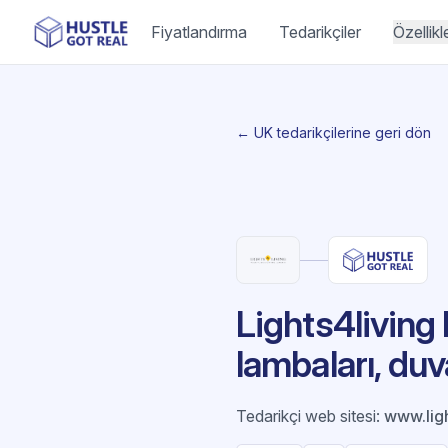
Fiyatlandırma
Tedarikçiler
Özellikl
← UK tedarikçilerine geri dön
Lights4living
lambaları, duv
Tedarikçi web sitesi
:
www.lig