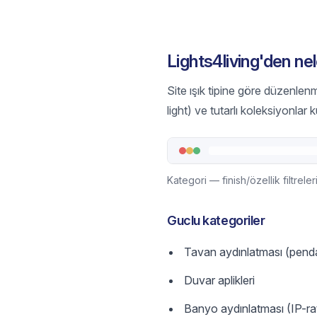
Lights4living'den nel
Site ışık tipine göre düzenlenm
light) ve tutarlı koleksiyonlar 
Kategori — finish/özellik filtrel
Guclu kategoriler
Tavan aydınlatması (penda
Duvar aplikleri
Banyo aydınlatması (IP-ra