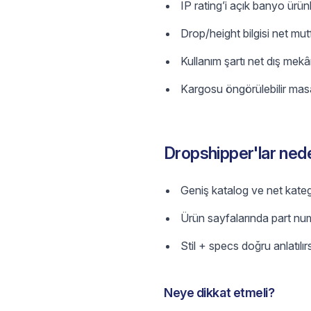
IP rating’i açık banyo ürünl
Drop/height bilgisi net mu
Kullanım şartı net dış mek
Kargosu öngörülebilir mas
Dropshipper'lar nede
Geniş katalog ve net katego
Ürün sayfalarında part nu
Stil + specs doğru anlatılır
Neye dikkat etmeli?