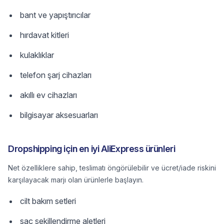
bant ve yapıştırıcılar
hırdavat kitleri
kulaklıklar
telefon şarj cihazları
akıllı ev cihazları
bilgisayar aksesuarları
Dropshipping için en iyi AliExpress ürünleri
Net özelliklere sahip, teslimatı öngörülebilir ve ücret/iade riskini
karşılayacak marjı olan ürünlerle başlayın.
cilt bakım setleri
saç şekillendirme aletleri