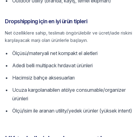
Outdoor utility (branda, kayış, temel ekipman)
Dropshipping için en iyi ürün tipleri
Net özelliklere sahip, teslimatı öngörülebilir ve ücret/iade riskini
karşılayacak marjı olan ürünlerle başlayın.
Ölçüsü/materyali net kompakt el aletleri
Adedi belli multipack hırdavat ürünleri
Hacimsiz bahçe aksesuarları
Ucuza kargolanabilen atölye consumable/organizer
ürünleri
Ölçü/isim ile aranan utility/yedek ürünler (yüksek intent)