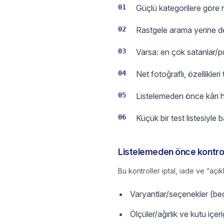
01
Güçlü kategorilere göre 
02
Rastgele arama yerine de
03
Varsa: en çok satanlar/pua
04
Net fotoğraflı, özellikleri
05
Listelemeden önce kârı h
06
Küçük bir test listesiyle 
Listelemeden önce kontrol 
Bu kontroller iptal, iade ve “açık
Varyantlar/seçenekler (bede
Ölçüler/ağırlık ve kutu içer