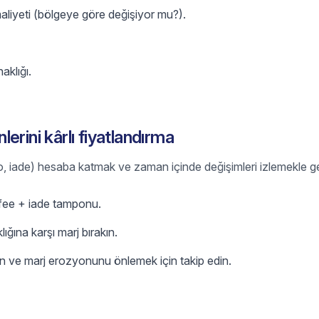
aliyeti (bölgeye göre değişiyor mu?).
aklığı.
erini kârlı fiyatlandırma
go, iade) hesaba katmak ve zaman içinde değişimleri izlemekle gel
 fee + iade tamponu.
ğına karşı marj bırakın.
n ve marj erozyonunu önlemek için takip edin.