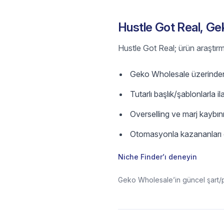
Hustle Got Real, Gek
Hustle Got Real; ürün araştırm
Geko Wholesale üzerinden fik
Tutarlı başlık/şablonlarla il
Overselling ve marj kaybını
Otomasyonla kazananları ö
Niche Finder’ı deneyin
Geko Wholesale’in güncel şart/po