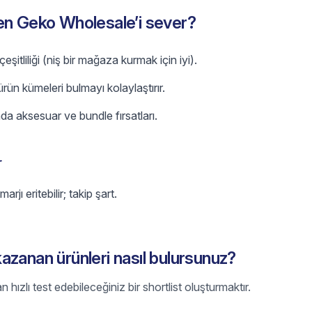
en Geko Wholesale’i sever?
eşitliliği (niş bir mağaza kurmak için iyi).
 ürün kümeleri bulmayı kolaylaştırır.
nda aksesuar ve bundle fırsatları.
r
jı eritebilir; takip şart.
zanan ürünleri nasıl bulursunuz?
ızlı test edebileceğiniz bir shortlist oluşturmaktır.