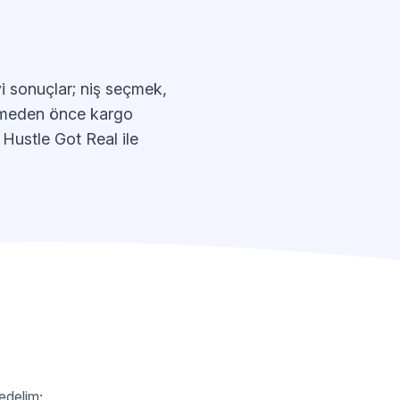
i sonuçlar; niş seçmek,
elemeden önce kargo
e Hustle Got Real ile
 edelim;