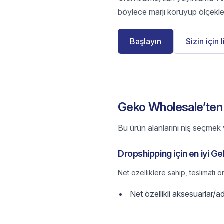
böylece marjı koruyup ölçekle
Başlayın
Sizin için 
Geko Wholesale’ten n
Bu ürün alanlarını niş seçmek v
Dropshipping için en iyi G
Net özelliklere sahip, teslimatı ö
Net özellikli aksesuarlar/