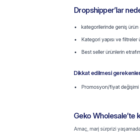
Dropshipper’lar ned
kategorilerinde geniş ürün ç
Kategori yapısı ve filtreler
Best seller ürünlerin etrafı
Dikkat edilmesi gerekenle
Promosyon/fiyat değişimi mar
Geko Wholesale’te ka
Amaç, marj sürprizi yaşamadan h