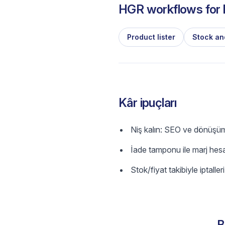
HGR workflows for l
Product lister
Stock an
Kâr ipuçları
Niş kalın: SEO ve dönüşüm 
İade tamponu ile marj hesa
Stok/fiyat takibiyle iptalleri
B