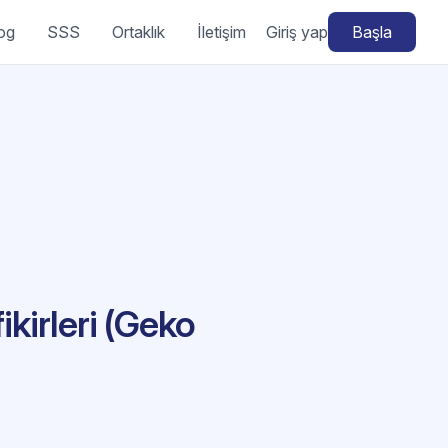
og
SSS
Ortaklık
İletişim
Giriş yap
Başla
kirleri (Geko