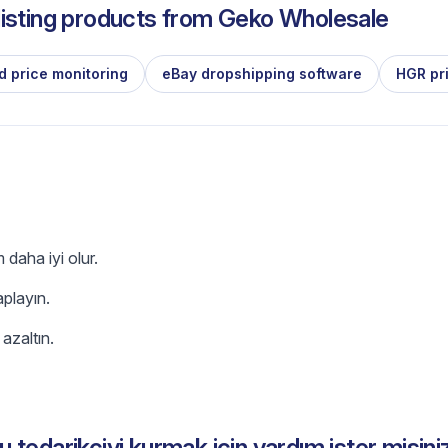
isting products from
Geko Wholesale
d price monitoring
eBay dropshipping software
HGR pr
daha iyi olur.
playın.
 azaltın.
u tedarikçiyi kurmak için yardım ister misini