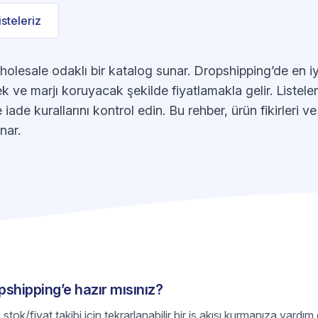
listeleriz
esale odaklı bir katalog sunar. Dropshipping’de en iy
mek ve marjı koruyacak şekilde fiyatlamakla gelir. List
e iade kurallarını kontrol edin. Bu rehber, ürün fikirleri v
nar.
shipping’e hazır mısınız?
tok/fiyat takibi için tekrarlanabilir bir iş akışı kurmanıza yardım