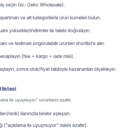
niş seçin (ör.: Geko Wholesale).
partman ve alt kategorilerle ürün kümeleri bulun.
nı yüksekler/indirimler ile talebi doğrulayın.
 tam ve teslimatı öngörülebilir ürünleri shortlist’e alın.
esaplayın (fee + kargo + iade riski).
başlayın, sonra stok/fiyat takibiyle kazananları ölçekleyin.
listesi
lama ile uyuşmuyor” sorunlarını azaltır.
n/renk) ilanınızla birebir eşleşsin.
iği (“açıklama ile uyuşmuyor” riskini azaltır).