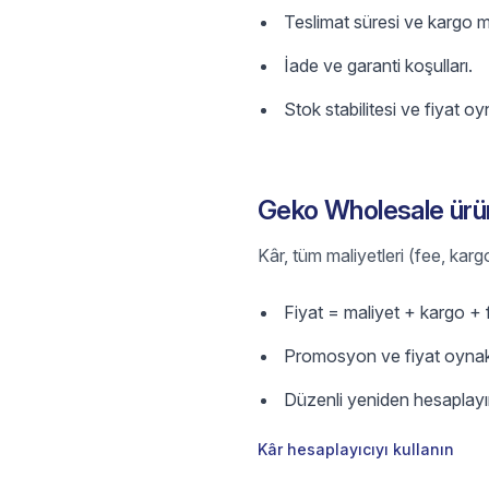
Teslimat süresi ve kargo m
İade ve garanti koşulları.
Stok stabilitesi ve fiyat oyn
Geko Wholesale ürünl
Kâr, tüm maliyetleri (fee, kar
Fiyat = maliyet + kargo +
Promosyon ve fiyat oynaklı
Düzenli yeniden hesaplayı
Kâr hesaplayıcıyı kullanın