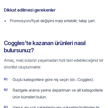
Dikkat edilmesi gerekenler
Promosyon/fiyat değişimi marjı eritebilir; takip şart.
Coggles’te kazanan ürünleri nasıl
bulursunuz?
Amaç, marj sürprizi yaşamadan hızlı test edebileceğiniz bir
shortlist oluşturmaktır.
01
Güçlü kategorilere göre niş seçin (ör.: Coggles).
02
Rastgele arama yerine departman ve alt kategorilerle
ürün kümeleri bulun.
03
Varsa: en çok satanlar/puanı yüksekler/indirimler ile