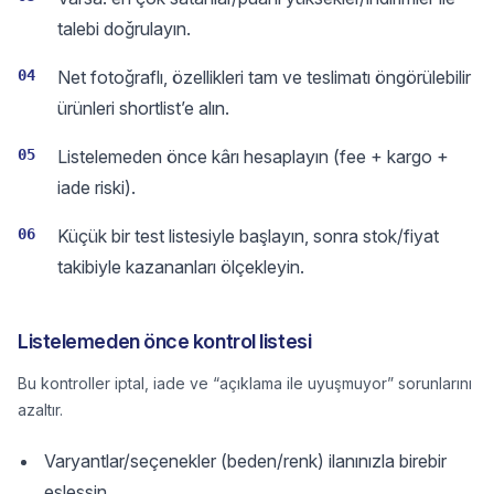
talebi doğrulayın.
04
Net fotoğraflı, özellikleri tam ve teslimatı öngörülebilir
ürünleri shortlist’e alın.
05
Listelemeden önce kârı hesaplayın (fee + kargo +
iade riski).
06
Küçük bir test listesiyle başlayın, sonra stok/fiyat
takibiyle kazananları ölçekleyin.
Listelemeden önce kontrol listesi
Bu kontroller iptal, iade ve “açıklama ile uyuşmuyor” sorunlarını
azaltır.
Varyantlar/seçenekler (beden/renk) ilanınızla birebir
eşleşsin.