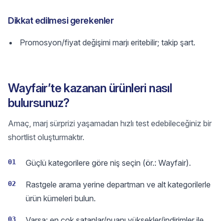
Dikkat edilmesi gerekenler
Promosyon/fiyat değişimi marjı eritebilir; takip şart.
Wayfair’te kazanan ürünleri nasıl
bulursunuz?
Amaç, marj sürprizi yaşamadan hızlı test edebileceğiniz bir
shortlist oluşturmaktır.
01
Güçlü kategorilere göre niş seçin (ör.: Wayfair).
02
Rastgele arama yerine departman ve alt kategorilerle
ürün kümeleri bulun.
03
Varsa: en çok satanlar/puanı yüksekler/indirimler ile