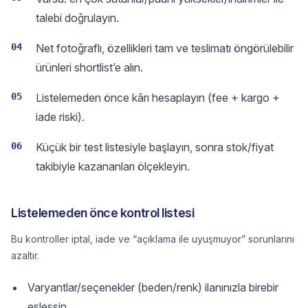
talebi doğrulayın.
04
Net fotoğraflı, özellikleri tam ve teslimatı öngörülebilir
ürünleri shortlist’e alın.
05
Listelemeden önce kârı hesaplayın (fee + kargo +
iade riski).
06
Küçük bir test listesiyle başlayın, sonra stok/fiyat
takibiyle kazananları ölçekleyin.
Listelemeden önce kontrol listesi
Bu kontroller iptal, iade ve “açıklama ile uyuşmuyor” sorunlarını
azaltır.
Varyantlar/seçenekler (beden/renk) ilanınızla birebir
eşleşsin.