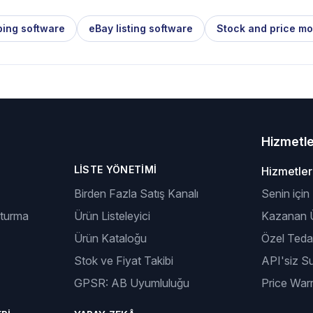
ping software
eBay listing software
Stock and price mo
Hizmetl
LISTE YÖNETIMI
Hizmetler
Birden Fazla Satış Kanalı
Senin için
şturma
Ürün Listeleyici
Kazanan Ü
Ürün Kataloğu
Özel Tedar
Stok ve Fiyat Takibi
API'siz S
GPSR: AB Uyumluluğu
Price Warr