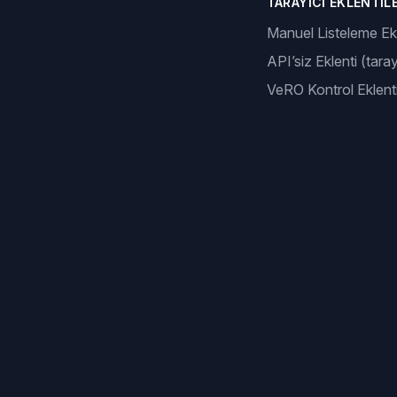
TARAYICI EKLENTILE
Manuel Listeleme Ekl
API’siz Eklenti (taray
VeRO Kontrol Eklenti