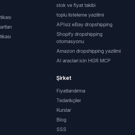
stok ve fiyat takibi
toplu listeleme yazilimi
itikası
APIsiz eBay dropshipping
rtları
Shopify dropshipping
tikası
otomasyonu
Amazon dropshipping yazilimi
AI araclari icin HGR MCP
Şirket
Fiyatlandırma
Tedarikçiler
Kurslar
Blog
SSS