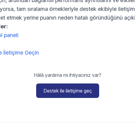
, ardından bağlantılı performans ayrıntılarını ve etkilene
yorsa, tam sıralama örnekleriyle destek ekibiyle iletişi
yet etmek yerine puanın neden hatalı göründüğünü açıkl
er:
l paneli
e İletişime Geçin
Hâlâ yardıma mı ihtiyacınız var?
Destek ile iletişime geç