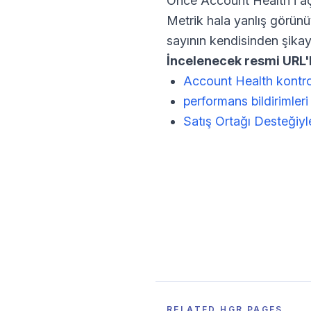
Önce Account Health'i açın
Metrik hala yanlış görünü
sayının kendisinden şika
İncelenecek resmi URL'l
Account Health kontro
performans bildirimleri
Satış Ortağı Desteğiyl
RELATED HGR PAGES