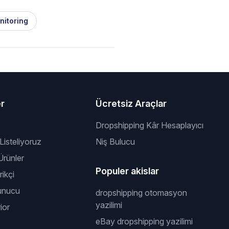
nitoring
er
Ücretsiz Araçlar
Dropshipping Kâr Hesaplayıcı
 Listeliyoruz
Niş Bulucu
rünler
Populer akislar
ikçi
unucu
dropshipping otomasyon
yazilimi
ior
eBay dropshipping yazilimi