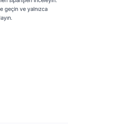
n siparişleri inceleyin.
me geçin ve yalnızca
ayın.