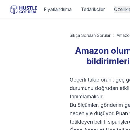
Fiyatlandırma
Tedarikçiler
Özellikl
Sıkça Sorulan Sorular
›
Amazo
Amazon olumsu
bildirimler
Geçerli takip oranı, geç 
durumunu doğrudan etkiler
tanımlamalıdır.
Bu ölçümler, gönderim geci
nedeniyle düşüyor. Puan 
tetikleyen belirli siparişle