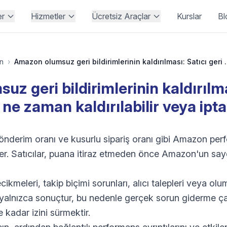
er
Hizmetler
Ücretsiz Araçlar
Kurslar
Bl
n
›
Amazon olumsuz geri bildirimlerinin kaldırılma
z geri bildirimlerinin kaldırılmas
i ne zaman kaldırılabilir veya iptal
gönderim oranı ve kusurlu sipariş oranı gibi Amazon pe
. Satıcılar, puana itiraz etmeden önce Amazon'un saydı
kmeleri, takip biçimi sorunları, alıcı talepleri veya ol
yalnızca sonuçtur, bu nedenle gerçek sorun giderme ça
re kadar izini sürmektir.