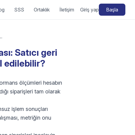
og
SSS
Ortaklık
İletişim
Giriş yap
Başla
sı: Satıcı geri bildirimleri ne zaman kaldırılabilir veya iptal edilebilir?
ı: Satıcı geri
 edilebilir?
rformans ölçümleri hesabın
ğı siparişleri tam olarak
umsuz işlem sonuçları
lışması, metriğin onu