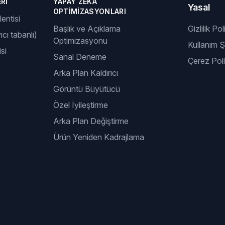
RI
YAPAY ZEKÂ
Yasal
OPTIMIZASYONLARI
entisi
Başlık ve Açıklama
Gizlilik Pol
ıcı tabanlı)
Optimizasyonu
Kullanım Şa
si
Sanal Deneme
Çerez Poli
Arka Plan Kaldırıcı
Görüntü Büyütücü
Özel İyileştirme
Arka Plan Değiştirme
Ürün Yeniden Kadrajlama