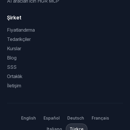
AI araclari icin HGR MCP
Şirket
Fiyatlandırma
Tedarikçiler
Kurslar
Blog
SSS
Ortaklık
İletişim
English
Español
Deutsch
Français
Italiano
Türkçe