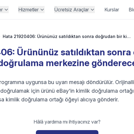
er
Hizmetler
Ücretsiz Araçlar
Kurslar
Bl
›
Hata 21920406: Ürününüz satıldıktan sonra doğrudan bir kimlik doğrulama merkezine göndereceksiniz.
06: Ürününüz satıldıktan sonra 
 doğrulama merkezine gönderece
programına uygunsa bu uyarı mesajı döndürülür. Orijinalli
ğini doğrulamak için ürünü eBay'in kimlik doğrulama orta
sa kimlik doğrulama ortağı öğeyi alıcıya gönderir.
Hâlâ yardıma mı ihtiyacınız var?