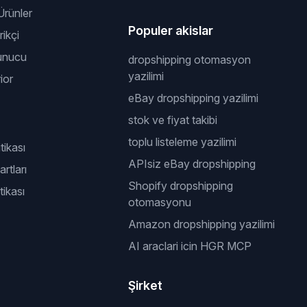
rünler
Populer akislar
ikçi
unucu
dropshipping otomasyon
yazilimi
ior
eBay dropshipping yazilimi
stok ve fiyat takibi
toplu listeleme yazilimi
itikası
APIsiz eBay dropshipping
rtları
Shopify dropshipping
tikası
otomasyonu
Amazon dropshipping yazilimi
AI araclari icin HGR MCP
Şirket