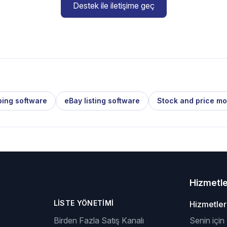
Destek ile iletişime geç
ping software
eBay listing software
Stock and price mo
Hizmetl
LISTE YÖNETIMI
Hizmetler
Birden Fazla Satış Kanalı
Senin için