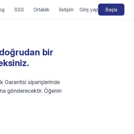
og
SSS
Ortaklık
İletişim
Giriş yap
Başla
doğrudan bir
ksiniz.
k Garantisi siparişlerinde
ğına gönderecektir. Öğenin