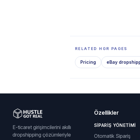
RELATED HGR PAGES
Pricing
eBay dropship
Özellikler
SIPARIŞ YÖNETIMI
E-ticaret girişimcilerini akıllı
dropshipping çözümleriyle
Otomatik Sipariş