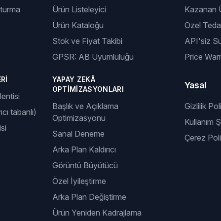
şturma
Ürün Listeleyici
Kazanan Ü
Ürün Kataloğu
Özel Tedar
Stok ve Fiyat Takibi
API'siz S
GPSR: AB Uyumluluğu
Price Warr
RI
YAPAY ZEKÂ
Yasal
OPTIMIZASYONLARI
entisi
Başlık ve Açıklama
Gizlilik Pol
ıcı tabanlı)
Optimizasyonu
Kullanım Şa
si
Sanal Deneme
Çerez Poli
Arka Plan Kaldırıcı
Görüntü Büyütücü
Özel İyileştirme
Arka Plan Değiştirme
Ürün Yeniden Kadrajlama