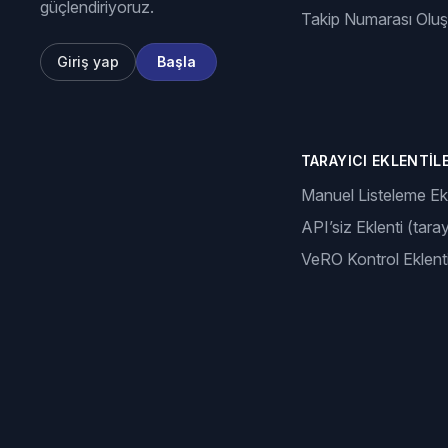
güçlendiriyoruz.
Takip Numarası Olu
Giriş yap
Başla
TARAYICI EKLENTILE
Manuel Listeleme Ekl
API’siz Eklenti (taray
VeRO Kontrol Eklenti