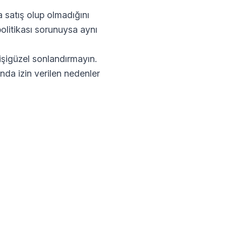
a satış olup olmadığını
politikası sorunuysa aynı
işigüzel sonlandırmayın.
unda izin verilen nedenler