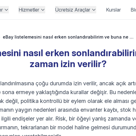
er
Hizmetler
Ücretsiz Araçlar
Kurslar
Bl
›
eBay listelemesini nasıl erken sonlandırabilirim ve buna ne zaman izin verilir?
esini nasıl erken sonlandırabili
zaman izin verilir?
landırılmasına çoğu durumda izin verilir, ancak açık artı
sona ermeye yaklaştığında kurallar değişir. Bu nedenle 
k değil, politika kontrollü bir eylem olarak ele alması ge
rmanın yaygın nedenleri arasında envanter kaybı, stok ha
ilgili endişeler yer alır. Risk, bir öğeyi yanlış zamanda 
manın, tekrarlanan bir model haline gelmesi durumunda a