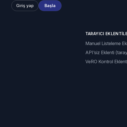
Giriş yap
Başla
TARAYICI EKLENTILE
Manuel Listeleme Ekl
API’siz Eklenti (taray
VeRO Kontrol Eklenti