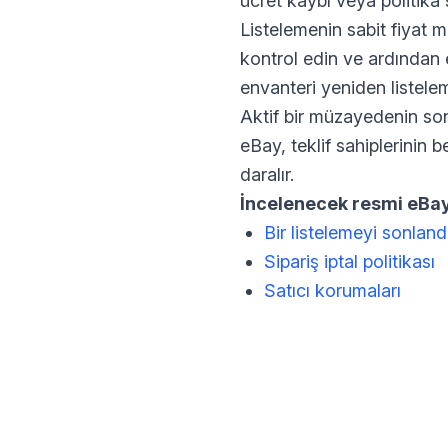
ücret kaybı veya politika 
Listelemenin sabit fiyat m
kontrol edin ve ardından e
envanteri yeniden listel
Aktif bir müzayedenin son
eBay, teklif sahiplerinin b
daralır.
İncelenecek resmi eBay
Bir listelemeyi sonlan
Sipariş iptal politikası
Satıcı korumaları