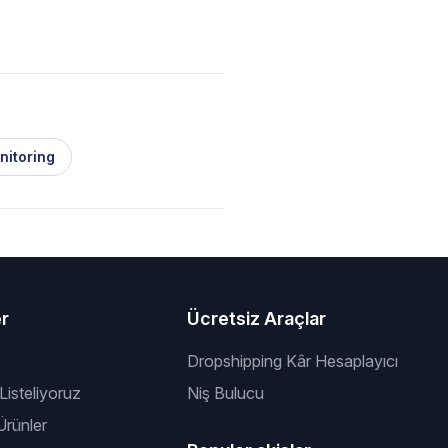
nitoring
er
Ücretsiz Araçlar
Dropshipping Kâr Hesaplayıcı
 Listeliyoruz
Niş Bulucu
rünler