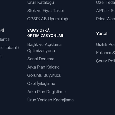
Ürün Kataloğu
Özel Tedar
Stok ve Fiyat Takibi
API'siz S
GPSR: AB Uyumluluğu
Price Warr
RI
YAPAY ZEKÂ
Yasal
OPTIMIZASYONLARI
entisi
Başlık ve Açıklama
Gizlilik Pol
ıcı tabanlı)
Optimizasyonu
Kullanım Şa
si
Sanal Deneme
Çerez Poli
Arka Plan Kaldırıcı
Görüntü Büyütücü
Özel İyileştirme
Arka Plan Değiştirme
Ürün Yeniden Kadrajlama