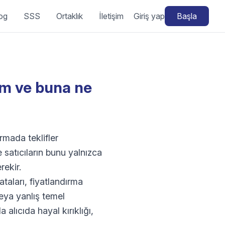
og
SSS
Ortaklık
İletişim
Giriş yap
Başla
rim ve buna ne
rmada teklifler
satıcıların bunu yalnızca
rekir.
taları, fiyatlandırma
veya yanlış temel
lıcıda hayal kırıklığı,