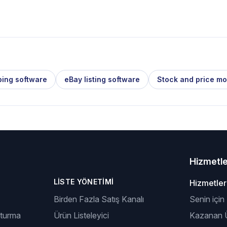
ping software
eBay listing software
Stock and price mo
Hizmetl
LISTE YÖNETIMI
Hizmetler
Birden Fazla Satış Kanalı
Senin için
şturma
Ürün Listeleyici
Kazanan Ü