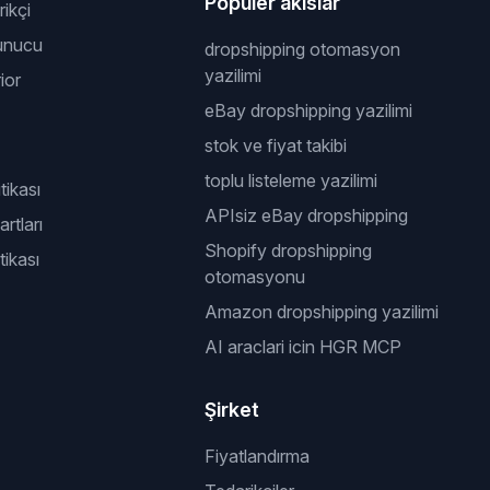
Populer akislar
ikçi
unucu
dropshipping otomasyon
yazilimi
ior
eBay dropshipping yazilimi
stok ve fiyat takibi
toplu listeleme yazilimi
itikası
APIsiz eBay dropshipping
rtları
Shopify dropshipping
tikası
otomasyonu
Amazon dropshipping yazilimi
AI araclari icin HGR MCP
Şirket
Fiyatlandırma