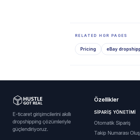
RELATED HGR PAGES
Pricing
eBay dropship
Özellikler
SIPARIŞ YÖNETIMI
E-ticaret girişimcilerini akıllı
dropshipping çözümleriyle
Otomatik Sipariş
güçlendiriyoruz.
Takip Numarası Olu