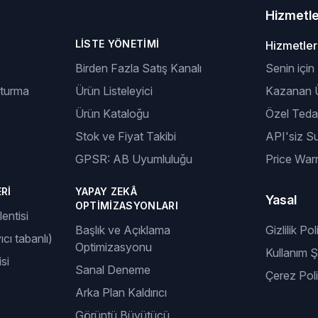
Hizmetl
LISTE YÖNETIMI
Hizmetler
Birden Fazla Satış Kanalı
Senin için
şturma
Ürün Listeleyici
Kazanan Ü
Ürün Kataloğu
Özel Tedar
Stok ve Fiyat Takibi
API'siz S
GPSR: AB Uyumluluğu
Price Warr
RI
YAPAY ZEKÂ
Yasal
OPTIMIZASYONLARI
entisi
Başlık ve Açıklama
Gizlilik Pol
ıcı tabanlı)
Optimizasyonu
Kullanım Şa
si
Sanal Deneme
Çerez Poli
Arka Plan Kaldırıcı
Görüntü Büyütücü