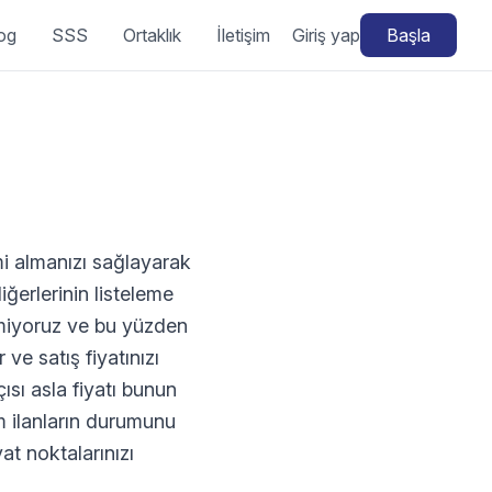
og
SSS
Ortaklık
İletişim
Giriş yap
Başla
imi almanızı sağlayarak
iğerlerinin listeleme
evmiyoruz ve bu yüzden
 ve satış fiyatınızı
ısı asla fiyatı bunun
m ilanların durumunu
at noktalarınızı