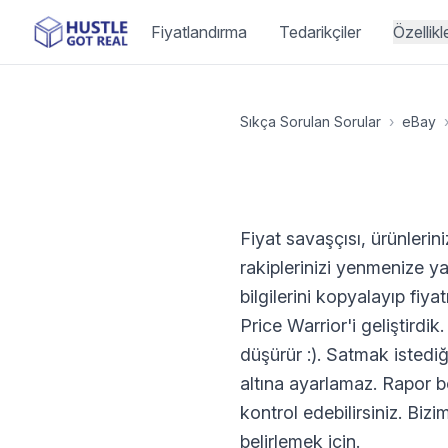
Fiyatlandırma
Tedarikçiler
Özellikl
Sıkça Sorulan Sorular
›
eBay
Fiyat savaşçısı, ürünlerin
rakiplerinizi yenmenize yar
bilgilerini kopyalayıp fiy
Price Warrior'i geliştirdik.
düşürür :). Satmak istediğ
altına ayarlamaz. Rapor b
kontrol edebilirsiniz. Bizi
belirlemek için.