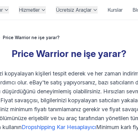
er
Hizmetler
Ücretsiz Araçlar
Kurslar
Bl
›
Price Warrior ne işe yarar?
Price Warrior ne işe yarar?
izi kopyalayan kişileri tespit ederek ve her zaman indir
dımcı olur. eBay'te satış yapıyorsanız, bazı satıcıların d
atı düşürdüğünü deneyimlemiş olabilirsiniz. Hırsızları s
 Fiyat savaşçısı, bilgilerinizi kopyalayan satıcıları yakalar
iniz minimum fiyatı tanımlamanız gerekir ve fiyat savaşç
ölümünüze erişebilir ve bu araç tarafından yönetilen tü
m kullanın
Dropshipping Kar Hesaplayıcı
Minimum karlı fiy