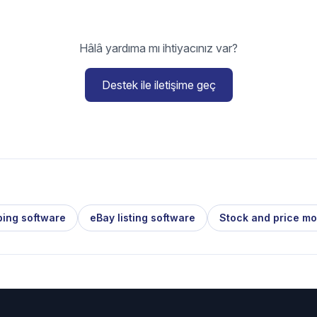
Hâlâ yardıma mı ihtiyacınız var?
Destek ile iletişime geç
ping software
eBay listing software
Stock and price mo