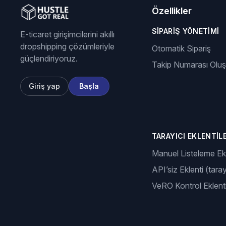
Özellikler
SIPARIŞ YÖNETIMI
E-ticaret girişimcilerini akıllı
dropshipping çözümleriyle
Otomatik Sipariş
güçlendiriyoruz.
Takip Numarası Olu
Giriş yap
Başla
TARAYICI EKLENTILE
Manuel Listeleme Ekl
API’siz Eklenti (taray
VeRO Kontrol Eklenti