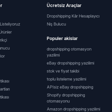
er
Ücretsiz Araçlar
Dropshipping Kâr Hesaplayıcı
 Listeliyoruz
Niş Bulucu
rünler
Populer akislar
ikçi
unucu
dropshipping otomasyon
yazilimi
ior
eBay dropshipping yazilimi
stok ve fiyat takibi
toplu listeleme yazilimi
itikası
APIsiz eBay dropshipping
rtları
Shopify dropshipping
tikası
otomasyonu
Amazon dropshipping yazilimi