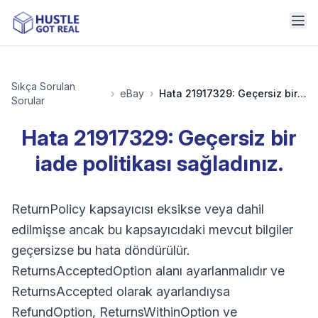
Sıkça Sorulan
›
eBay
›
Hata 21917329: Geçersiz bir iade politikası sağladınız.
Sorular
Hata 21917329: Geçersiz bir
iade politikası sağladınız.
ReturnPolicy kapsayıcısı eksikse veya dahil
edilmişse ancak bu kapsayıcıdaki mevcut bilgiler
geçersizse bu hata döndürülür.
ReturnsAcceptedOption alanı ayarlanmalıdır ve
ReturnsAccepted olarak ayarlandıysa
RefundOption, ReturnsWithinOption ve