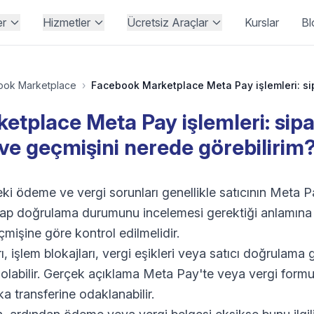
er
Hizmetler
Ücretsiz Araçlar
Kurslar
Bl
ook Marketplace
›
tplace Meta Pay işlemleri: sipa
ve geçmişini nerede görebilirim
 ödeme ve vergi sorunları genellikle satıcının Meta Pay
esap doğrulama durumunu incelemesi gerektiği anlamına g
mişine göre kontrol edilmelidir.
 işlem blokajları, vergi eşikleri veya satıcı doğrulama g
z olabilir. Gerçek açıklama Meta Pay'te veya vergi form
 transferine odaklanabilir.