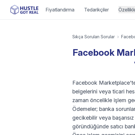
Fiyatlandırma
Tedarikçiler
Özellikl
Sıkça Sorulan Sorular
›
Faceb
Facebook Marke
Facebook Marketplace'teki
belgelerini veya ticari h
zaman öncelikle işlem geç
Ödemeler; banka sorunları,
gecikebilir veya başarısı
göründüğünde satıcı banka