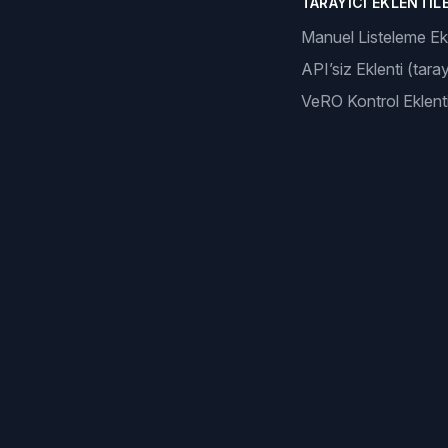
TARAYICI EKLENTILE
Manuel Listeleme Ekl
API’siz Eklenti (taray
VeRO Kontrol Eklenti