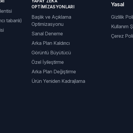
RI
YAPAY ZEKÂ
Yasal
OPTIMIZASYONLARI
entisi
Başlık ve Açıklama
Gizlilik Pol
ıcı tabanlı)
Optimizasyonu
Kullanım Şa
si
Sanal Deneme
Çerez Poli
Arka Plan Kaldırıcı
Görüntü Büyütücü
Özel İyileştirme
Arka Plan Değiştirme
Ürün Yeniden Kadrajlama