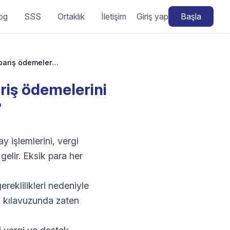
og
SSS
Ortaklık
İletişim
Giriş yap
Başla
Facebook Marketplace Meta Pay işlemleri: sipariş ödemelerini ve geçmişini nerede görebilirim?
riş ödemelerini
?
 işlemlerini, vergi
elir. Eksik para her
ereklilikleri nedeniyle
u kılavuzunda zaten