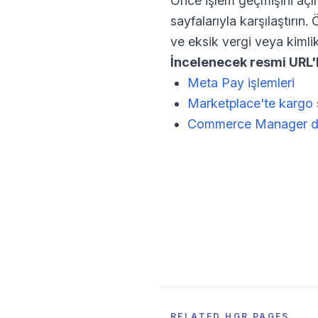
Önce işlem geçmişini açın
sayfalarıyla karşılaştırı
ve eksik vergi veya kimlik 
İncelenecek resmi URL'l
Meta Pay işlemleri
Marketplace'te kargo sa
Commerce Manager d
RELATED HGR PAGES