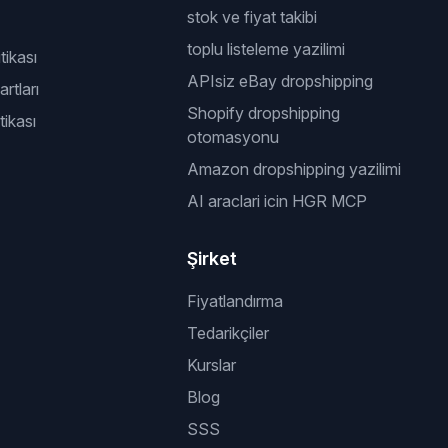
stok ve fiyat takibi
toplu listeleme yazilimi
itikası
APIsiz eBay dropshipping
rtları
Shopify dropshipping
tikası
otomasyonu
Amazon dropshipping yazilimi
AI araclari icin HGR MCP
Şirket
Fiyatlandırma
Tedarikçiler
Kurslar
Blog
SSS