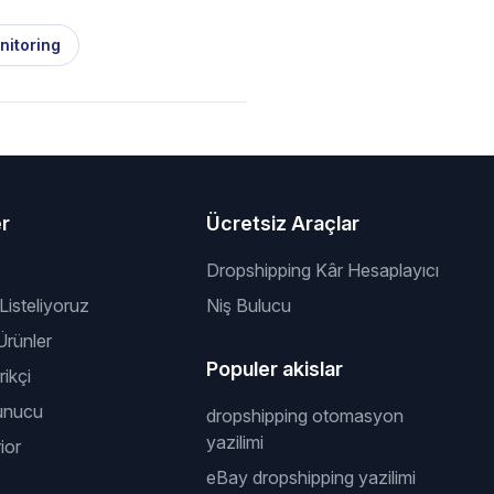
nitoring
er
Ücretsiz Araçlar
Dropshipping Kâr Hesaplayıcı
 Listeliyoruz
Niş Bulucu
rünler
Populer akislar
ikçi
unucu
dropshipping otomasyon
yazilimi
ior
eBay dropshipping yazilimi