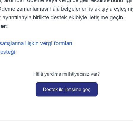
, ardından ödeme veya vergi belgesi eksikse bunu ilgil
n. Ödeme zamanlaması hâlâ belgelenen iş akışıyla eşleşmi
ayrıntılarıyla birlikte destek ekibiyle iletişime geçin.
er:
tışlarına ilişkin vergi formları
esteği
Hâlâ yardıma mı ihtiyacınız var?
Destek ile iletişime geç