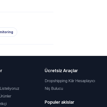
nitoring
er
Ücretsiz Araçlar
Dropshipping Kâr Hesaplayıcı
 Listeliyoruz
Niş Bulucu
rünler
Populer akislar
ikçi