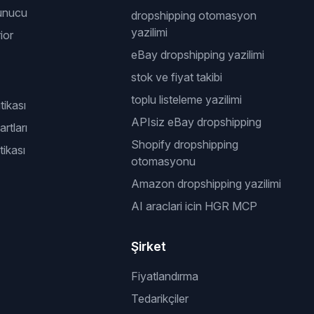
unucu
dropshipping otomasyon
yazilimi
ior
eBay dropshipping yazilimi
stok ve fiyat takibi
toplu listeleme yazilimi
itikası
APIsiz eBay dropshipping
rtları
Shopify dropshipping
tikası
otomasyonu
Amazon dropshipping yazilimi
AI araclari icin HGR MCP
Şirket
Fiyatlandırma
Tedarikçiler