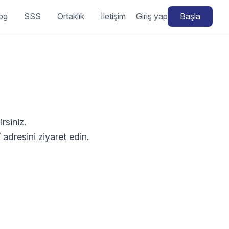
og
SSS
Ortaklık
İletişim
Giriş yap
Başla
rsiniz.
 adresini ziyaret edin.