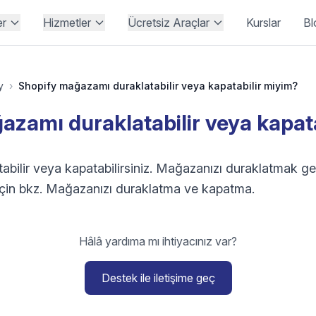
er
Hizmetler
Ücretsiz Araçlar
Kurslar
Bl
y
›
Shopify mağazamı duraklatabilir veya kapatabilir miyim?
zamı duraklatabilir veya kapat
abilir veya kapatabilirsiniz. Mağazanızı duraklatmak ge
gi için bkz. Mağazanızı duraklatma ve kapatma.
Hâlâ yardıma mı ihtiyacınız var?
Destek ile iletişime geç