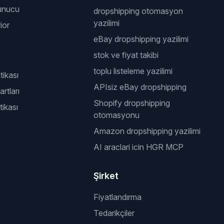
unucu
dropshipping otomasyon
yazilimi
ior
eBay dropshipping yazilimi
stok ve fiyat takibi
toplu listeleme yazilimi
itikası
APIsiz eBay dropshipping
rtları
Shopify dropshipping
tikası
otomasyonu
Amazon dropshipping yazilimi
AI araclari icin HGR MCP
Şirket
Fiyatlandırma
Tedarikçiler