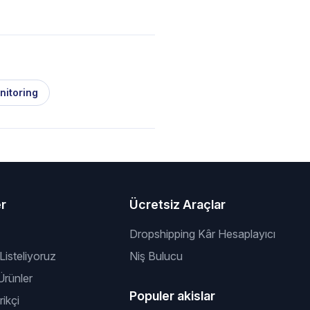
nitoring
er
Ücretsiz Araçlar
Dropshipping Kâr Hesaplayıcı
 Listeliyoruz
Niş Bulucu
rünler
Populer akislar
ikçi