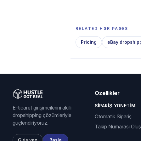
RELATED HGR PAGES
Pricing
eBay dropship
Özellikler
SIPARIŞ YÖNETIMI
E-ticaret girişimcilerini akıllı
dropshipping çözümleriyle
Otomatik Sipariş
güçlendiriyoruz.
Takip Numarası Olu
Giriş yap
Başla