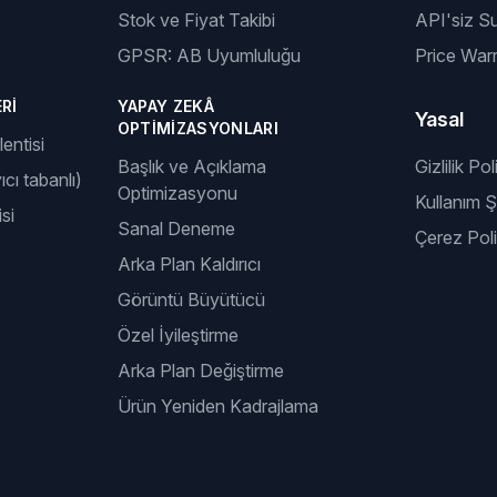
Stok ve Fiyat Takibi
API'siz S
GPSR: AB Uyumluluğu
Price Warr
RI
YAPAY ZEKÂ
Yasal
OPTIMIZASYONLARI
entisi
Başlık ve Açıklama
Gizlilik Pol
ıcı tabanlı)
Optimizasyonu
Kullanım Şa
si
Sanal Deneme
Çerez Poli
Arka Plan Kaldırıcı
Görüntü Büyütücü
Özel İyileştirme
Arka Plan Değiştirme
Ürün Yeniden Kadrajlama