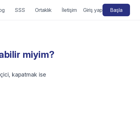
og
SSS
Ortaklık
İletişim
Giriş yap
Başla
abilir miyim?
çici, kapatmak ise