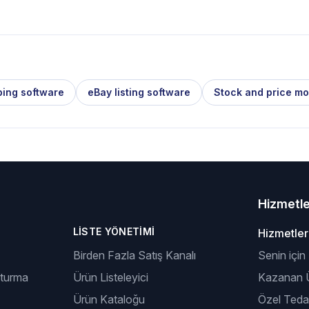
ping software
eBay listing software
Stock and price mo
Hizmetl
LISTE YÖNETIMI
Hizmetler
Birden Fazla Satış Kanalı
Senin için
şturma
Ürün Listeleyici
Kazanan Ü
Ürün Kataloğu
Özel Tedar