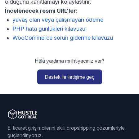
olduğunu kanıtlamayı kolaylaştırır.
İncelenecek resmi URL'ler:
yavaş olan veya çalışmayan ödeme
PHP hata günlükleri kılavuzu
WooCommerce sorun giderme kılavuzu
Hâlâ yardıma mı ihtiyacınız var?
Destek ile iletişime geç
E-ticaret girişimcilerini akıllı dropshipping çözümleriyle
güçlendiriyoruz.