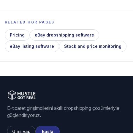
RELATED HGR PAGES
Pricing
eBay dropshipping software
eBay listing software
Stock and price monitoring
E-ticaret girişimcilerini akıllı dropshipping çözümleriyle
güçlendiriyoruz.
Giriş yap
Başla