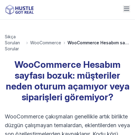
Sıkça
Sorulan
›
WooCommerce
›
WooCommerce Hesabım sayfası bozuk: müşteriler neden oturum açamıyor veya siparişleri göremiyor?
Sorular
WooCommerce Hesabım
sayfası bozuk: müşteriler
neden oturum açamıyor veya
siparişleri göremiyor?
WooCommerce çakışmaları genellikle artık birlikte
düzgün çalışmayan temalardan, eklentilerden veya
son özelleştirmelerden kaynaklanır. Kodu körü