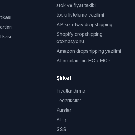
stok ve fiyat takibi
toplu listeleme yazilimi
itikası
APIsiz eBay dropshipping
rtları
Shopify dropshipping
tikası
otomasyonu
Amazon dropshipping yazilimi
AI araclari icin HGR MCP
Şirket
Fiyatlandırma
Tedarikçiler
Kurslar
Blog
SSS