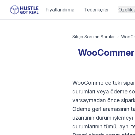
Fiyatlandırma
Tedarikçiler
Özellikl
Sıkça Sorulan Sorular
›
WooC
WooCommerce 
WooCommerce'teki sipariş 
durumları veya ödeme sonr
varsaymadan önce sipariş 
Ödeme geri aramasının t
uzantının durum işlemeyi d
durumlarının tümü, aynı tem