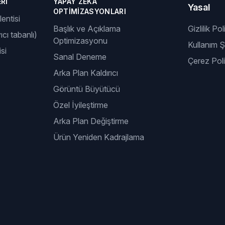
RI
YAPAY ZEKÂ
Yasal
OPTIMIZASYONLARI
entisi
Başlık ve Açıklama
Gizlilik Pol
ıcı tabanlı)
Optimizasyonu
Kullanım Şa
si
Sanal Deneme
Çerez Poli
Arka Plan Kaldırıcı
Görüntü Büyütücü
Özel İyileştirme
Arka Plan Değiştirme
Ürün Yeniden Kadrajlama