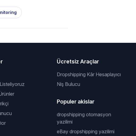
nitoring
er
Ücretsiz Araçlar
Dropshipping Kâr Hesaplayıcı
 Listeliyoruz
Niş Bulucu
rünler
Populer akislar
ikçi
unucu
dropshipping otomasyon
yazilimi
ior
eBay dropshipping yazilimi