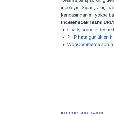
Resmi sipariş sorun gider
inceleyin. Sipariş akışı h
kancasından mı yoksa başk
İncelenecek resmi URL'l
sipariş sorun giderme 
PHP hata günlükleri k
WooCommerce sorun g
RELATED HGR PAGES