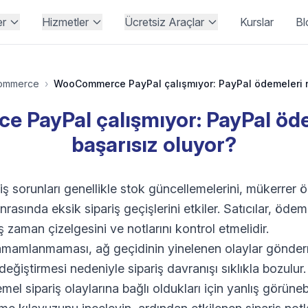
er
Hizmetler
Ücretsiz Araçlar
Kurslar
Bl
ommerce
›
PayPal çalışmıyor: PayPal öd
başarısız oluyor?
sorunları genellikle stok güncellemelerini, mükerrer öd
asında eksik sipariş geçişlerini etkiler. Satıcılar, öd
zaman çizelgesini ve notlarını kontrol etmelidir.
amamlanmaması, ağ geçidinin yinelenen olaylar gönder
eğiştirmesi nedeniyle sipariş davranışı sıklıkla bozulur.
el sipariş olaylarına bağlı oldukları için yanlış görünebi