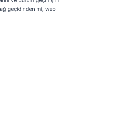
larını ve durum geçmişini
un ağ geçidinden mi, web