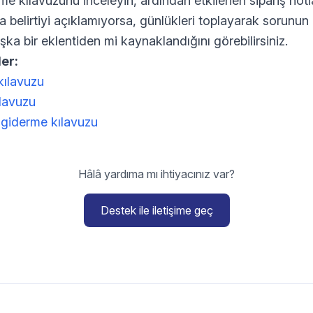
me kılavuzunu inceleyin, ardından etkilenen sipariş not
ala belirtiyi açıklamıyorsa, günlükleri toplayarak sorun
a bir eklentiden mi kaynaklandığını görebilirsiniz.
er:
kılavuzu
ılavuzu
iderme kılavuzu
Hâlâ yardıma mı ihtiyacınız var?
Destek ile iletişime geç