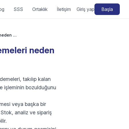
og
SSS
Ortaklık
İletişim
Giriş yap
Başla
WooCommerce PayPal çalışmıyor: PayPal ödemeleri neden başarısız oluyor?
emeleri neden
emeleri, takılıp kalan
eme işleminin bozulduğunu
mesi veya başka bir
 Stok, analiz ve sipariş
lir.