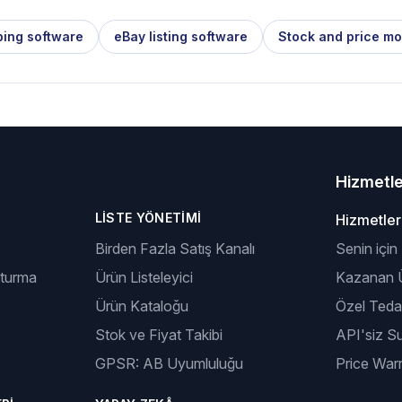
ping software
eBay listing software
Stock and price mo
Hizmetl
LISTE YÖNETIMI
Hizmetler
Birden Fazla Satış Kanalı
Senin için
şturma
Ürün Listeleyici
Kazanan Ü
Ürün Kataloğu
Özel Tedar
Stok ve Fiyat Takibi
API'siz S
GPSR: AB Uyumluluğu
Price Warr