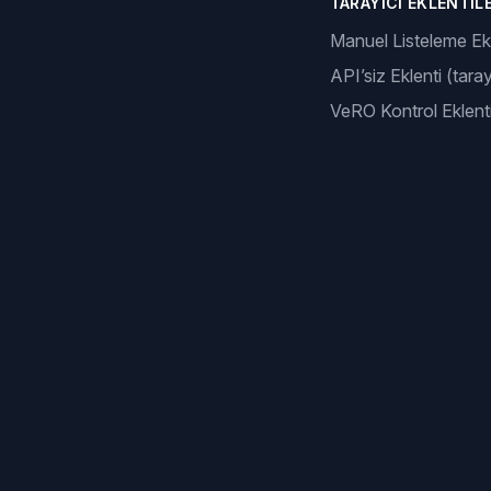
TARAYICI EKLENTILE
Manuel Listeleme Ekl
API’siz Eklenti (taray
VeRO Kontrol Eklenti