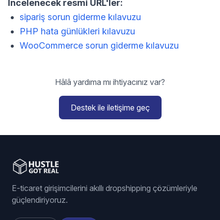
İncelenecek resmi URL'ler:
sipariş sorun giderme kılavuzu
PHP hata günlükleri kılavuzu
WooCommerce sorun giderme kılavuzu
Hâlâ yardıma mı ihtiyacınız var?
Destek ile iletişime geç
E-ticaret girişimcilerini akıllı dropshipping çözümleriyle
güçlendiriyoruz.