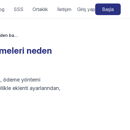
og
SSS
Ortaklık
İletişim
Giriş yap
Başla
WooCommerce Stripe çalışmıyor: Stripe ödemeleri neden başarısız oluyor?
meleri neden
ı, ödeme yöntemi
likle eklenti ayarlarından,