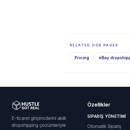
RELATED HGR PAGES
Pricing
eBay dropship
Özellikler
SIPARIŞ YÖNETIMI
E-ticaret girişimcilerini akıllı
dropshipping çözümleriyle
Otomatik Sipariş