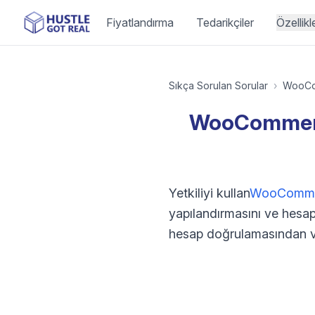
Fiyatlandırma
Tedarikçiler
Özellikl
Sıkça Sorulan Sorular
›
WooC
WooCommerce
Yetkiliyi kullan
WooCommerc
yapılandırmasını ve hesap 
hesap doğrulamasından v