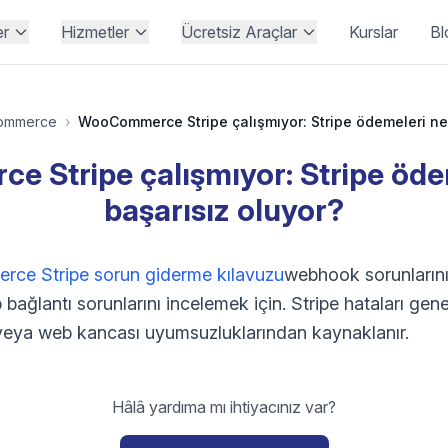
er
Hizmetler
Ücretsiz Araçlar
Kurslar
Bl
ommerce
›
 Stripe çalışmıyor: Stripe öde
başarısız oluyor?
e Stripe sorun giderme kılavuzu
webhook sorunların
bağlantı sorunlarını incelemek için. Stripe hataları genel
eya web kancası uyumsuzluklarından kaynaklanır.
Hâlâ yardıma mı ihtiyacınız var?