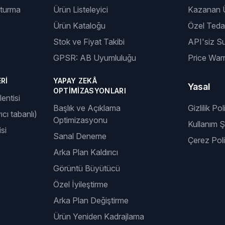
şturma
Ürün Listeleyici
Kazanan Ü
Ürün Kataloğu
Özel Tedar
Stok ve Fiyat Takibi
API'siz S
GPSR: AB Uyumluluğu
Price Warr
RI
YAPAY ZEKÂ
Yasal
OPTIMIZASYONLARI
entisi
Başlık ve Açıklama
Gizlilik Pol
ıcı tabanlı)
Optimizasyonu
Kullanım Şa
si
Sanal Deneme
Çerez Poli
Arka Plan Kaldırıcı
Görüntü Büyütücü
Özel İyileştirme
Arka Plan Değiştirme
Ürün Yeniden Kadrajlama