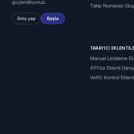
güçlendiriyoruz.
Takip Numarası Olu
Giriş yap
Başla
TARAYICI EKLENTILE
Manuel Listeleme Ekl
API’siz Eklenti (taray
VeRO Kontrol Eklenti