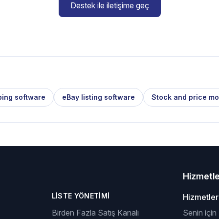
Destek ile iletişime geç
ping software
eBay listing software
Stock and price mo
Hizmetl
LISTE YÖNETIMI
Hizmetler
Birden Fazla Satış Kanalı
Senin için