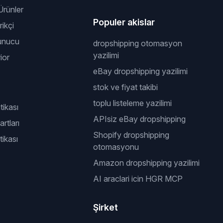
rünler
Populer akislar
ikçi
unucu
dropshipping otomasyon
yazilimi
ior
eBay dropshipping yazilimi
stok ve fiyat takibi
toplu listeleme yazilimi
itikası
APIsiz eBay dropshipping
rtları
Shopify dropshipping
tikası
otomasyonu
Amazon dropshipping yazilimi
AI araclari icin HGR MCP
Şirket