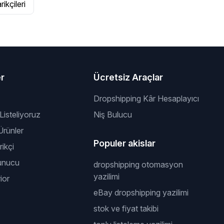
ikçileri
er
Ücretsiz Araçlar
Dropshipping Kâr Hesaplayıcı
 Listeliyoruz
Niş Bulucu
rünler
Populer akislar
ikçi
unucu
dropshipping otomasyon
yazilimi
ior
eBay dropshipping yazilimi
stok ve fiyat takibi