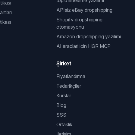
toplu listeleme yazilimi
itikası
APIsiz eBay dropshipping
rtları
Shopify dropshipping
tikası
otomasyonu
Amazon dropshipping yazilimi
AI araclari icin HGR MCP
Şirket
Fiyatlandırma
Tedarikçiler
Kurslar
Blog
SSS
Ortaklık
İletişim