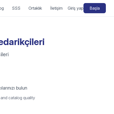
og
SSS
Ortaklık
İletişim
Giriş yap
Başla
darikçileri
leri
ılarınızı bulun
 and catalog quality