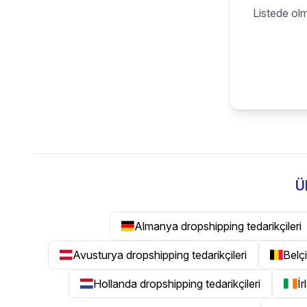
Listede olm
Ü
Almanya dropshipping tedarikçileri
Avusturya dropshipping tedarikçileri
Belçi
Hollanda dropshipping tedarikçileri
İr