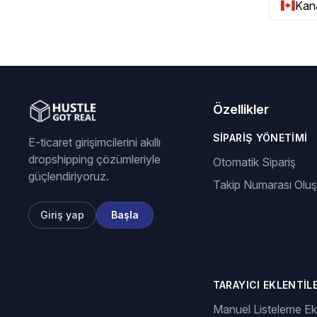
Kana
Özellikler
SIPARIŞ YÖNETIMI
E-ticaret girişimcilerini akıllı
dropshipping çözümleriyle
Otomatik Sipariş
güçlendiriyoruz.
Takip Numarası Olu
Giriş yap
Başla
TARAYICI EKLENTILE
Manuel Listeleme Ekl