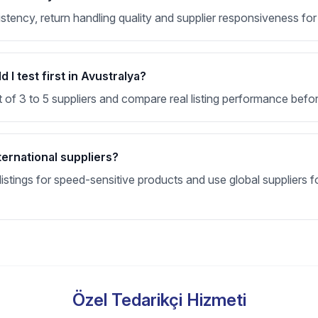
nsistency, return handling quality and supplier responsiveness f
I test first in Avustralya?
t of 3 to 5 suppliers and compare real listing performance befor
ternational suppliers?
stings for speed-sensitive products and use global suppliers fo
Özel Tedarikçi Hizmeti