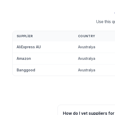
Use this q
SUPPLIER
COUNTRY
AliExpress AU
Avustralya
Amazon
Avustralya
Banggood
Avustralya
How do I vet suppliers fo