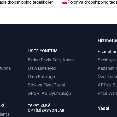
da dropshipping tedarikçileri
Polonya dropshipping tedar
Hizmetl
LISTE YÖNETIMI
Hizmetler
Birden Fazla Satış Kanalı
Senin için
şturma
Ürün Listeleyici
Kazanan Ü
Ürün Kataloğu
Özel Tedar
Stok ve Fiyat Takibi
API'siz S
GPSR: AB Uyumluluğu
Price Warr
RI
YAPAY ZEKÂ
Yasal
OPTIMIZASYONLARI
entisi