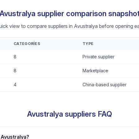
Avustralya supplier comparison snapsho
uick view to compare suppliers in Avustralya before opening ea
CATEGORIES
TYPE
8
Private supplier
8
Marketplace
4
China-based supplier
Avustralya suppliers FAQ
r Avustralya?