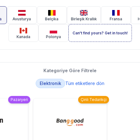
a
Avusturya
Belçika
Birleşik Krallık
Fransa
H
Can't find yours? Get in touch!
Kanada
Polonya
Kategoriye Göre Filtrele
Elektronik
Tüm etiketlere dön
Pazaryeri
Çinli Tedarikçi