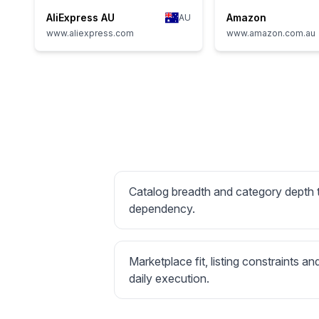
AliExpress AU
Amazon
AU
www.aliexpress.com
www.amazon.com.au
Catalog breadth and category depth
dependency.
Marketplace fit, listing constraints an
daily execution.