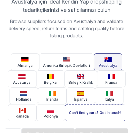
Avustralya için ideal Kendin Yap dropshipping
tedarikçilerinizi ve satıcılarınızı bulun
Browse suppliers focused on Avustralya and validate
delivery speed, return terms and catalog quality before
listing products.
Almanya
Amerika Birleşik Devletleri
Avustralya
Avusturya
Belçika
Birleşik Krallık
Fransa
Hollanda
İrlanda
İspanya
İtalya
Can't find yours? Get in touch!
Kanada
Polonya