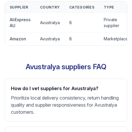
SUPPLIER
COUNTRY
CATEGORIES
TYPE
AliExpress
Private
Avustralya
8
AU
supplier
Amazon
Avustralya
8
Marketplace
Avustralya suppliers FAQ
How do I vet suppliers for Avustralya?
Prioritize local delivery consistency, return handling
quality and supplier responsiveness for Avustralya
customers.