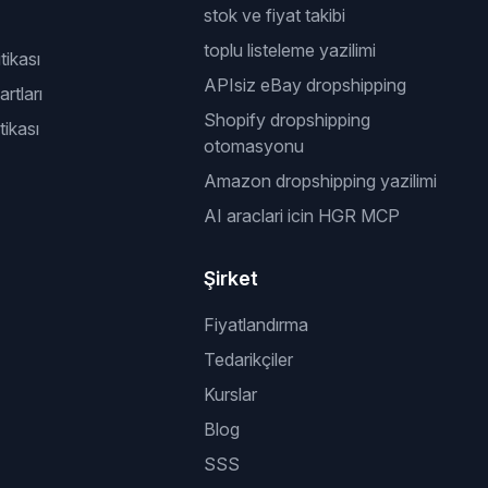
stok ve fiyat takibi
toplu listeleme yazilimi
itikası
APIsiz eBay dropshipping
rtları
Shopify dropshipping
tikası
otomasyonu
Amazon dropshipping yazilimi
AI araclari icin HGR MCP
Şirket
Fiyatlandırma
Tedarikçiler
Kurslar
Blog
SSS