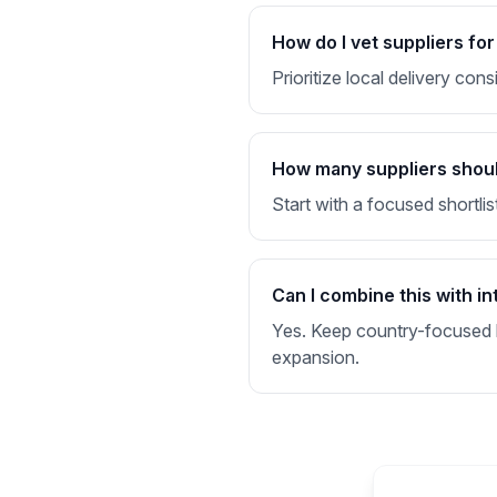
How do I vet suppliers fo
Prioritize local delivery co
How many suppliers should
Start with a focused shortlis
Can I combine this with in
Yes. Keep country-focused li
expansion.