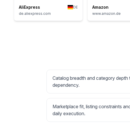
AliExpress
Amazon
DE
de.aliexpress.com
www.amazon.de
Catalog breadth and category depth
dependency.
Marketplace fit, listing constraints an
daily execution.