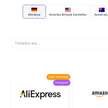
Almanya
Amerika Birleşik Devletleri
Avustraly
Çinli Tedarikçi
Pazaryeri