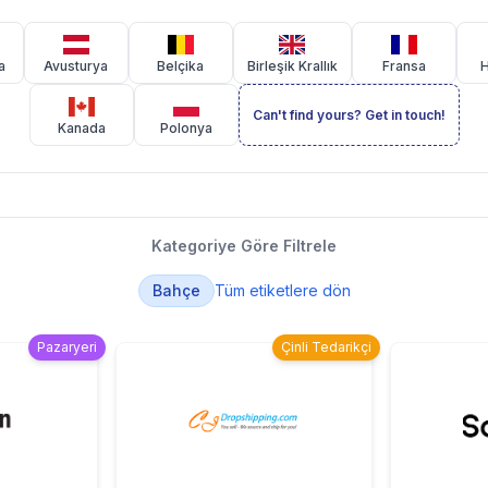
a
Avusturya
Belçika
Birleşik Krallık
Fransa
H
Can't find yours? Get in touch!
Kanada
Polonya
Kategoriye Göre Filtrele
Bahçe
Tüm etiketlere dön
Pazaryeri
Çinli Tedarikçi