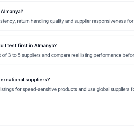
r Almanya?
nsistency, return handling quality and supplier responsiveness 
 I test first in Almanya?
t of 3 to 5 suppliers and compare real listing performance befor
ternational suppliers?
stings for speed-sensitive products and use global suppliers fo