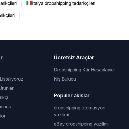
rikçileri
İtalya dropshipping tedarikçileri
ikçileri
er
Ücretsiz Araçlar
Dropshipping Kâr Hesaplayıcı
 Listeliyoruz
Niş Bulucu
rünler
Populer akislar
ikçi
unucu
dropshipping otomasyon
yazilimi
ior
eBay dropshipping yazilimi