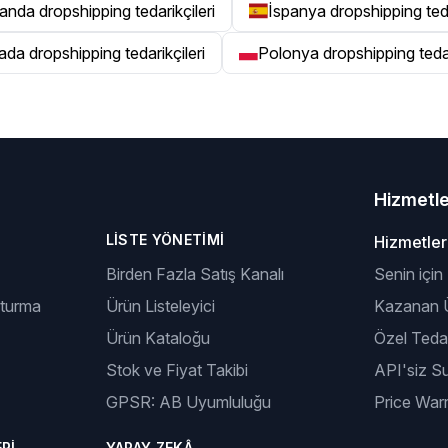
landa dropshipping tedarikçileri
İspanya dropshipping teda
da dropshipping tedarikçileri
Polonya dropshipping tedar
Hizmetl
LISTE YÖNETIMI
Hizmetler
Birden Fazla Satış Kanalı
Senin için
şturma
Ürün Listeleyici
Kazanan Ü
Ürün Kataloğu
Özel Tedar
Stok ve Fiyat Takibi
API'siz S
GPSR: AB Uyumluluğu
Price Warr
RI
YAPAY ZEKÂ