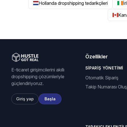
Hollanda dropshipping tedarikçileri
İr
Kana
Özellikler
SIPARIŞ YÖNETIMI
E-ticaret girişimcilerini akıllı
dropshipping çözümleriyle
Otomatik Sipariş
güçlendiriyoruz.
Takip Numarası Olu
Giriş yap
Başla
TARAYICI EKLENTILE