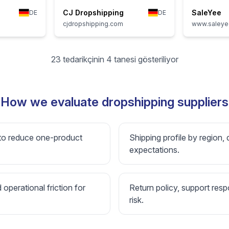
CJ Dropshipping
SaleYee
DE
DE
cjdropshipping.com
www.saley
23 tedarikçinin 4 tanesi gösteriliyor
How we evaluate dropshipping suppliers
 to reduce one-product
Shipping profile by region, 
expectations.
d operational friction for
Return policy, support resp
risk.