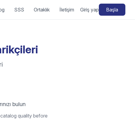
og
SSS
Ortaklık
İletişim
Giriş yap
Başla
ikçileri
ri
ınızı bulun
catalog quality before