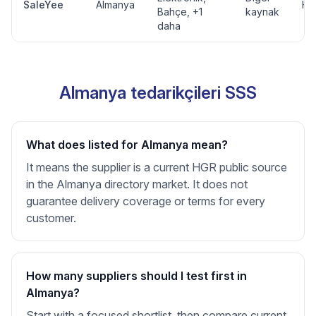
SaleYee
Almanya
Ha
Bahçe
, +1
kaynak
daha
Almanya tedarikçileri SSS
What does listed for Almanya mean?
It means the supplier is a current HGR public source
in the Almanya directory market. It does not
guarantee delivery coverage or terms for every
customer.
How many suppliers should I test first in
Almanya?
Start with a focused shortlist, then compare current