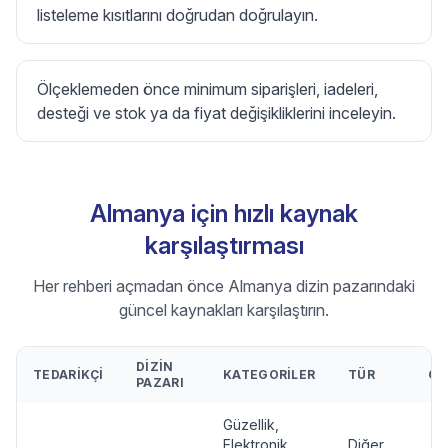
listeleme kısıtlarını doğrudan doğrulayın.
Ölçeklemeden önce minimum siparişleri, iadeleri,
desteği ve stok ya da fiyat değişikliklerini inceleyin.
Almanya için hızlı kaynak
karşılaştırması
Her rehberi açmadan önce Almanya dizin pazarındaki
güncel kaynakları karşılaştırın.
DIZIN
TEDARIKÇI
KATEGORILER
TÜR
ÖN
PAZARI
Güzellik,
Elektronik,
Diğer