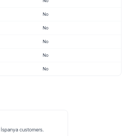
No
No
No
No
No
No
or İspanya customers.