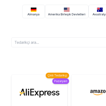
Almanya
Amerika Birleşik Devletleri
Avustraly
Çinli Tedarikçi
Pazaryeri