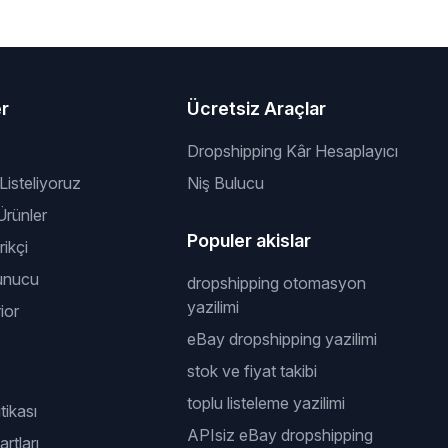
er
Ücretsiz Araçlar
Dropshipping Kâr Hesaplayıcı
 Listeliyoruz
Niş Bulucu
rünler
Populer akislar
ikçi
unucu
dropshipping otomasyon
yazilimi
ior
eBay dropshipping yazilimi
stok ve fiyat takibi
toplu listeleme yazilimi
itikası
APIsiz eBay dropshipping
rtları