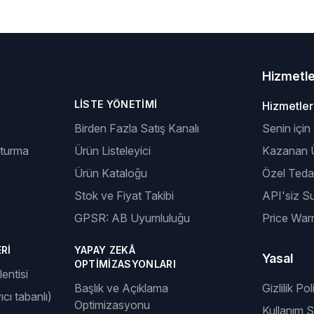
Hizmetl
LISTE YÖNETIMI
Hizmetler
Birden Fazla Satış Kanalı
Senin için
şturma
Ürün Listeleyici
Kazanan Ü
Ürün Kataloğu
Özel Tedar
Stok ve Fiyat Takibi
API'siz S
GPSR: AB Uyumluluğu
Price Warr
RI
YAPAY ZEKÂ
Yasal
OPTIMIZASYONLARI
entisi
Başlık ve Açıklama
Gizlilik Pol
ıcı tabanlı)
Optimizasyonu
Kullanım Şa