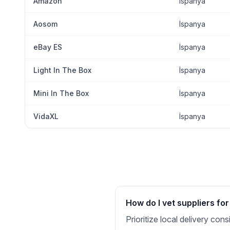
Amazon
İspanya
Aosom
İspanya
eBay ES
İspanya
Light In The Box
İspanya
Mini In The Box
İspanya
VidaXL
İspanya
How do I vet suppliers fo
Prioritize local delivery co