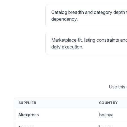
Catalog breadth and category depth
dependency.
Marketplace fit, listing constraints an
daily execution.
Use this
SUPPLIER
COUNTRY
Aliexpress
İspanya