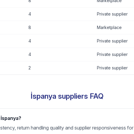
8
Marketplace
4
Private supplier
8
Marketplace
4
Private supplier
4
Private supplier
2
Private supplier
İspanya suppliers FAQ
r İspanya?
nsistency, return handling quality and supplier responsiveness f