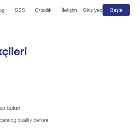
og
SSS
Ortaklık
İletişim
Giriş yap
Başla
çileri
ızı bulun
catalog quality before