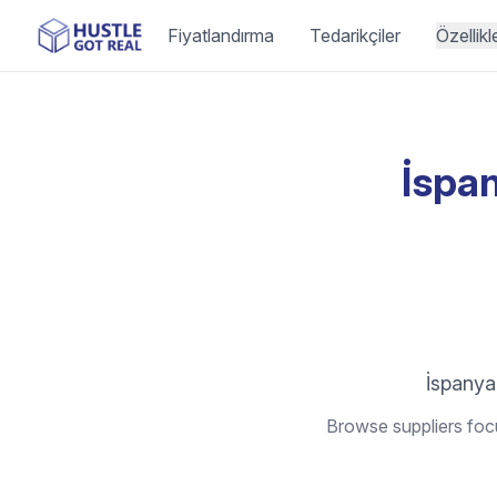
Fiyatlandırma
Tedarikçiler
Özellikl
İspan
İspanya 
Browse suppliers focu