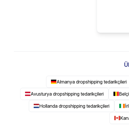
Ü
Almanya dropshipping tedarikçileri
Avusturya dropshipping tedarikçileri
Belçi
Hollanda dropshipping tedarikçileri
İr
Kana