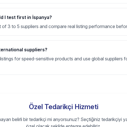
I test first in İspanya?
t of 3 to 5 suppliers and compare real listing performance befor
ternational suppliers?
stings for speed-sensitive products and use global suppliers fo
Özel Tedarikçi Hizmeti
ayan belirli bir tedarikçi mi arıyorsunuz? Seçtiğiniz tedarikçiyi y
özel olacak şekilde entegre edebiliriz.