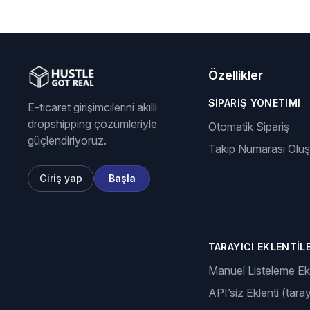
Özellikler
SIPARIŞ YÖNETIMI
E-ticaret girişimcilerini akıllı
dropshipping çözümleriyle
Otomatik Sipariş
güçlendiriyoruz.
Takip Numarası Olu
Giriş yap
Başla
TARAYICI EKLENTILE
Manuel Listeleme Ekl
API’siz Eklenti (taray