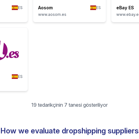
Aosom
eBay ES
ES
ES
www.aosom.es
www.ebay.e
ES
19 tedarikçinin 7 tanesi gösteriliyor
How we evaluate dropshipping suppliers