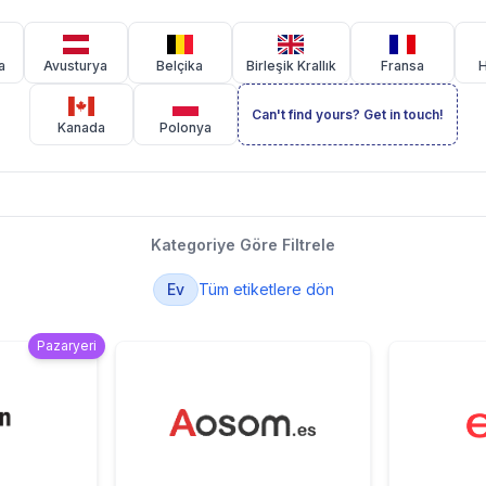
a
Avusturya
Belçika
Birleşik Krallık
Fransa
H
Can't find yours? Get in touch!
Kanada
Polonya
Kategoriye Göre Filtrele
Ev
Tüm etiketlere dön
Pazaryeri