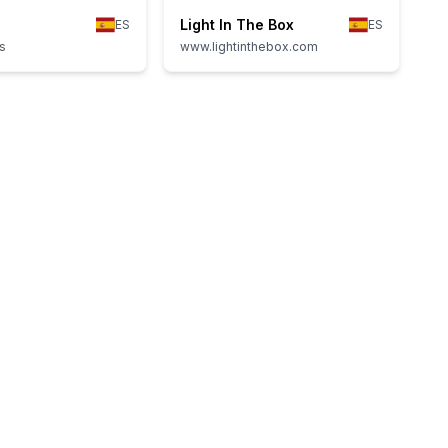
Light In The Box
ES
ES
s
www.lightinthebox.com