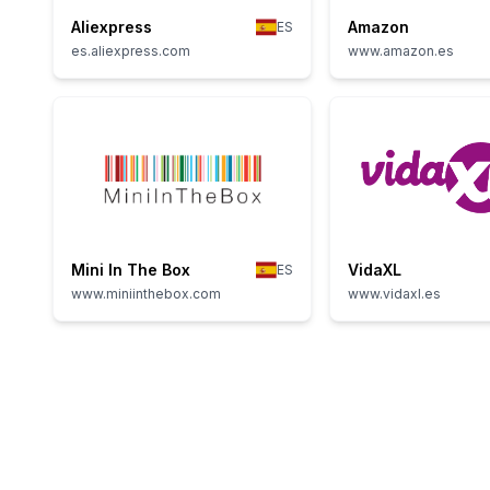
Aliexpress
Amazon
ES
es.aliexpress.com
www.amazon.es
Mini In The Box
VidaXL
ES
www.miniinthebox.com
www.vidaxl.es