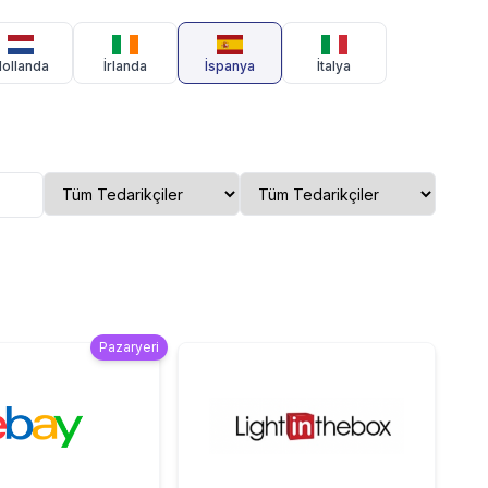
ollanda
İrlanda
İspanya
İtalya
Pazaryeri