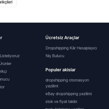
ikçileri
er
Ücretsiz Araçlar
Dropshipping Kâr Hesaplayıcı
 Listeliyoruz
Niş Bulucu
rünler
Populer akislar
ikçi
unucu
dropshipping otomasyon
yazilimi
ior
eBay dropshipping yazilimi
stok ve fiyat takibi