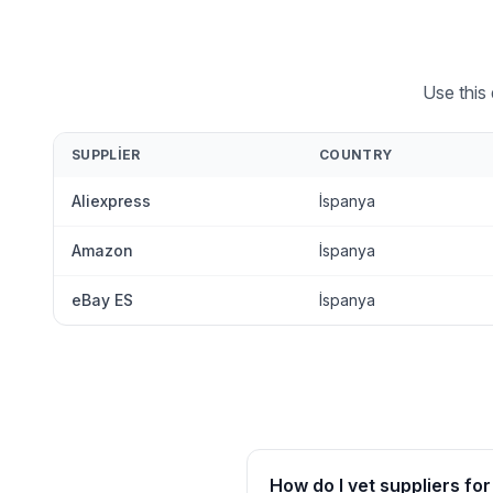
Use this
SUPPLIER
COUNTRY
Aliexpress
İspanya
Amazon
İspanya
eBay ES
İspanya
How do I vet suppliers fo