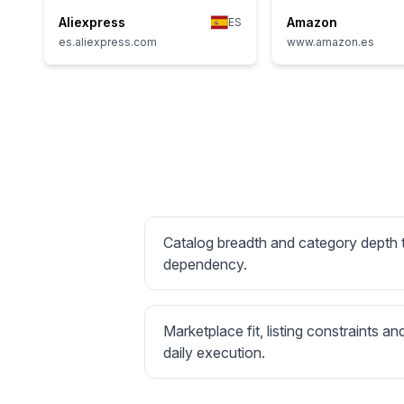
Aliexpress
Amazon
ES
es.aliexpress.com
www.amazon.es
Catalog breadth and category depth
dependency.
Marketplace fit, listing constraints an
daily execution.