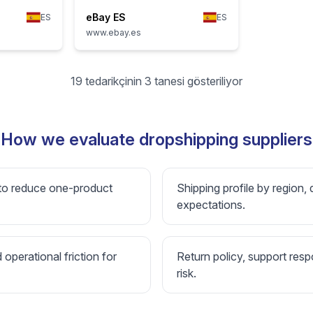
eBay ES
ES
ES
www.ebay.es
19 tedarikçinin 3 tanesi gösteriliyor
How we evaluate dropshipping suppliers
 to reduce one-product
Shipping profile by region, 
expectations.
d operational friction for
Return policy, support resp
risk.