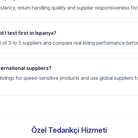
nsistency, return handling quality and supplier responsiveness f
I test first in İspanya?
t of 3 to 5 suppliers and compare real listing performance befor
ternational suppliers?
stings for speed-sensitive products and use global suppliers fo
Özel Tedarikçi Hizmeti