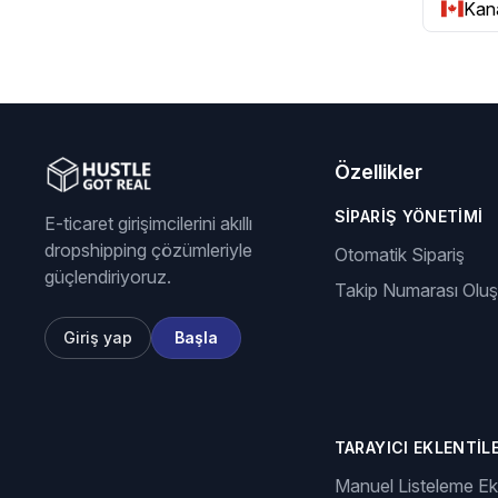
Kana
Özellikler
SIPARIŞ YÖNETIMI
E-ticaret girişimcilerini akıllı
dropshipping çözümleriyle
Otomatik Sipariş
güçlendiriyoruz.
Takip Numarası Olu
Giriş yap
Başla
TARAYICI EKLENTILE
Manuel Listeleme Ekl