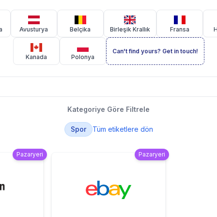
a
Avusturya
Belçika
Birleşik Krallık
Fransa
H
Can't find yours? Get in touch!
Kanada
Polonya
Kategoriye Göre Filtrele
Spor
Tüm etiketlere dön
Pazaryeri
Pazaryeri