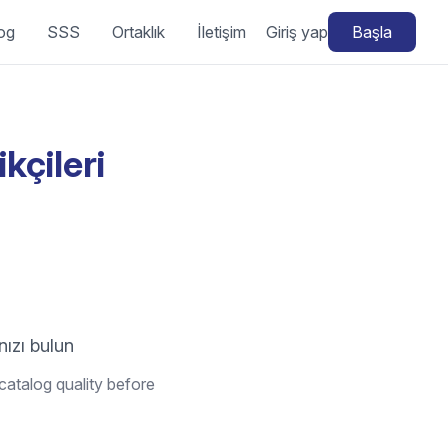
og
SSS
Ortaklık
İletişim
Giriş yap
Başla
kçileri
nızı bulun
catalog quality before