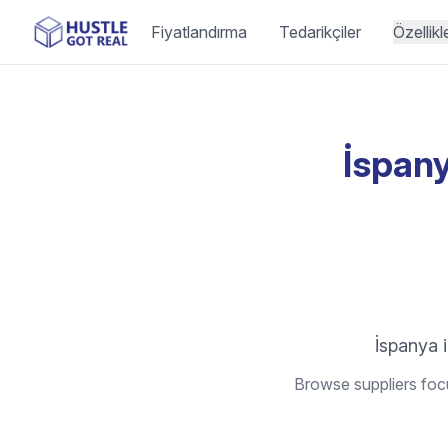
Fiyatlandırma
Tedarikçiler
Özellikl
İspany
İspanya i
Browse suppliers focu