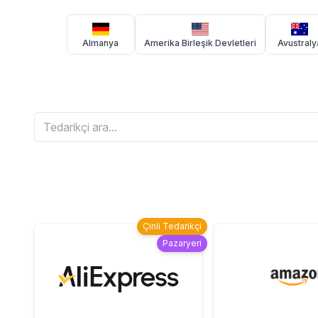
Almanya
Amerika Birleşik Devletleri
Avustraly
Çinli Tedarikçi
Pazaryeri