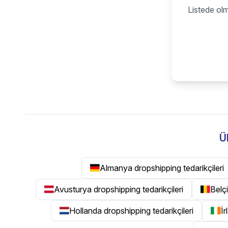
Listede olm
Ü
Almanya dropshipping tedarikçileri
Avusturya dropshipping tedarikçileri
Belçi
Hollanda dropshipping tedarikçileri
İr