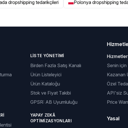
da dropshipping tedarikçileri
Polonya dropshipping tedar
Hizmetl
LISTE YÖNETIMI
Hizmetler
Birden Fazla Satış Kanalı
Senin için
şturma
Ürün Listeleyici
Kazanan Ü
Ürün Kataloğu
Özel Tedar
Stok ve Fiyat Takibi
API'siz S
GPSR: AB Uyumluluğu
Price Warr
RI
YAPAY ZEKÂ
Yasal
OPTIMIZASYONLARI
entisi