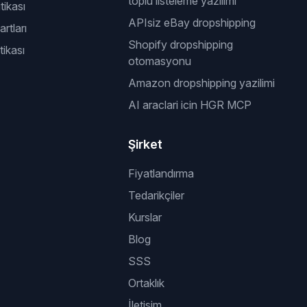
toplu listeleme yazilimi
itikası
APIsiz eBay dropshipping
rtları
Shopify dropshipping
tikası
otomasyonu
Amazon dropshipping yazilimi
AI araclari icin HGR MCP
Şirket
Fiyatlandırma
Tedarikçiler
Kurslar
Blog
SSS
Ortaklık
İletişim