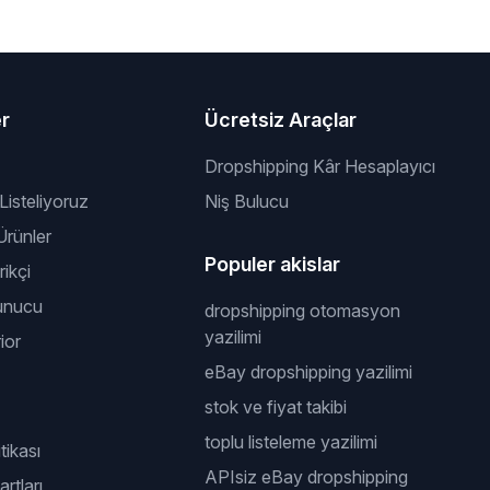
er
Ücretsiz Araçlar
Dropshipping Kâr Hesaplayıcı
 Listeliyoruz
Niş Bulucu
rünler
Populer akislar
ikçi
unucu
dropshipping otomasyon
yazilimi
ior
eBay dropshipping yazilimi
stok ve fiyat takibi
toplu listeleme yazilimi
itikası
APIsiz eBay dropshipping
rtları