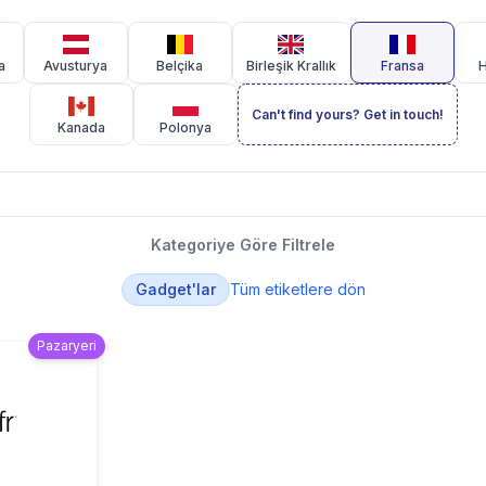
a
Avusturya
Belçika
Birleşik Krallık
Fransa
H
Can't find yours? Get in touch!
Kanada
Polonya
Kategoriye Göre Filtrele
Gadget'lar
Tüm etiketlere dön
Pazaryeri