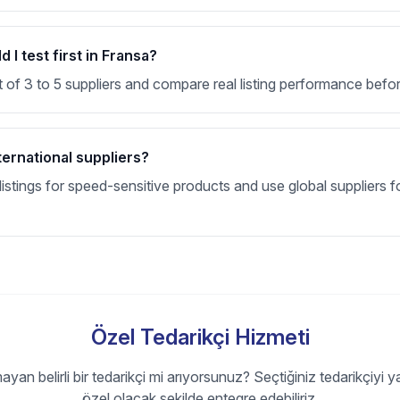
I test first in Fransa?
t of 3 to 5 suppliers and compare real listing performance befor
ternational suppliers?
stings for speed-sensitive products and use global suppliers fo
Özel Tedarikçi Hizmeti
ayan belirli bir tedarikçi mi arıyorsunuz? Seçtiğiniz tedarikçiyi y
özel olacak şekilde entegre edebiliriz.