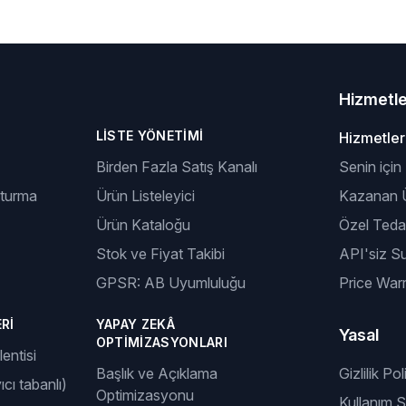
Hizmetl
LISTE YÖNETIMI
Hizmetler
Birden Fazla Satış Kanalı
Senin için
şturma
Ürün Listeleyici
Kazanan Ü
Ürün Kataloğu
Özel Tedar
Stok ve Fiyat Takibi
API'siz S
GPSR: AB Uyumluluğu
Price Warr
RI
YAPAY ZEKÂ
Yasal
OPTIMIZASYONLARI
entisi
Başlık ve Açıklama
Gizlilik Pol
ıcı tabanlı)
Optimizasyonu
Kullanım Şa