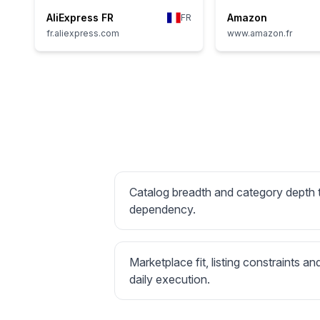
AliExpress FR
Amazon
FR
fr.aliexpress.com
www.amazon.fr
Catalog breadth and category depth
dependency.
Marketplace fit, listing constraints an
daily execution.