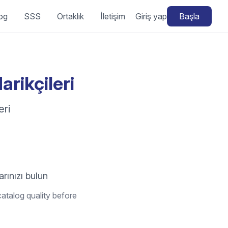
og
SSS
Ortaklık
İletişim
Giriş yap
Başla
rikçileri
eri
arınızı bulun
atalog quality before