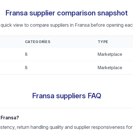
Fransa supplier comparison snapshot
 quick view to compare suppliers in Fransa before opening each
CATEGORIES
TYPE
8
Marketplace
8
Marketplace
Fransa suppliers FAQ
r Fransa?
nsistency, return handling quality and supplier responsiveness f