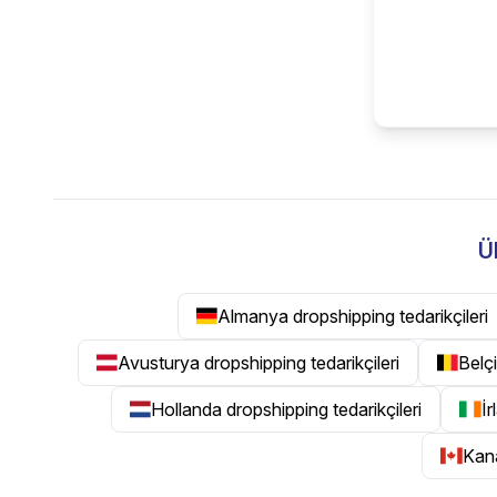
Ü
Almanya dropshipping tedarikçileri
Avusturya dropshipping tedarikçileri
Belçi
Hollanda dropshipping tedarikçileri
İr
Kana