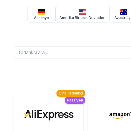
Almanya
Amerika Birleşik Devletleri
Avustraly
Çinli Tedarikçi
Pazaryeri