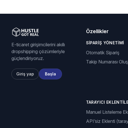
Özellikler
SIPARIŞ YÖNETIMI
E-ticaret girişimcilerini akıllı
dropshipping çözümleriyle
Otomatik Sipariş
güçlendiriyoruz.
Takip Numarası Olu
Giriş yap
Başla
TARAYICI EKLENTILE
Manuel Listeleme Ekl
API’siz Eklenti (taray