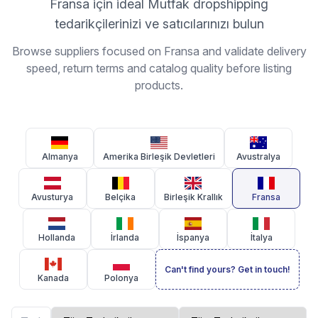
Fransa için ideal Mutfak dropshipping
tedarikçilerinizi ve satıcılarınızı bulun
Browse suppliers focused on Fransa and validate delivery
speed, return terms and catalog quality before listing
products.
Almanya
Amerika Birleşik Devletleri
Avustralya
Avusturya
Belçika
Birleşik Krallık
Fransa
Hollanda
İrlanda
İspanya
İtalya
Can't find yours? Get in touch!
Kanada
Polonya