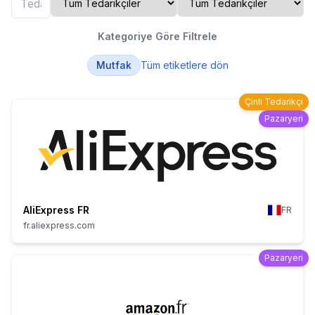
Kategoriye Göre Filtrele
Mutfak
Tüm etiketlere dön
Çinli Tedarikçi
Pazaryeri
AliExpress FR
FR
fr.aliexpress.com
Pazaryeri